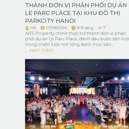
THÀNH ĐƠN VỊ PHÂN PHỐI DỰ ÁN
LE PARC PLACE TẠI KHU ĐÔ THỊ
PARKCITY HANOI
HR
07/08/2026
8:51 sáng
7
AHS Property chính thức trở thành đơn vị phân
phối dự án Le Parc Place, đánh dấu bước tiến mớ
trong chiến lược mở rộng danh mục sản...
... Xem thêm