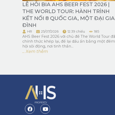
LỄ HÔI BIA AHS BEER FEST 2026 |
THE WORLD TOUR: HÀNH TRÌNH
KẾT NỐI 8 QUỐC GIA, MỘT ĐẠI GIA
ĐÌNH
HR
25/07/2026
12:39 chiều
185
AHS Beer Fest 2026 với chủ đề The World Tour đ
chính thức khép lại, để lại dấu ấn bằng một đêm
hội sôi động, nơi tinh thần...
... Xem thêm