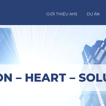
GIỚI THIỆU AHS
DỰ ÁN
ON – HEART – SOL