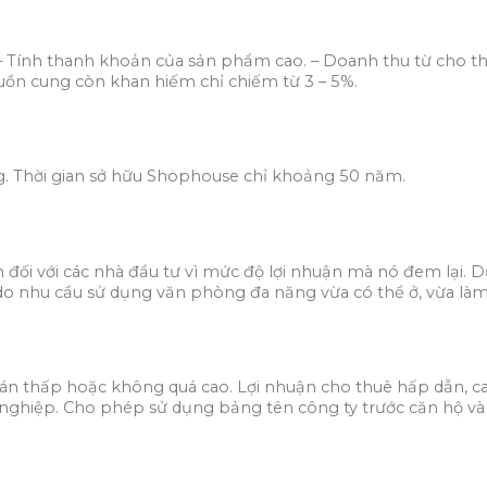
n. – Tính thanh khoản của sản phẩm cao. – Doanh thu từ cho th
uồn cung còn khan hiếm chỉ chiếm từ 3 – 5%.
ng. Thời gian sở hữu Shophouse chỉ khoảng 50 năm.
đối với các nhà đầu tư vì mức độ lợi nhuận mà nó đem lại. Dự
o nhu cầu sử dụng văn phòng đa năng vừa có thể ở, vừa là
bán thấp hoặc không quá cao. Lợi nhuận cho thuê hấp dẫn, ca
nghiệp. Cho phép sử dụng bảng tên công ty trước căn hộ và l