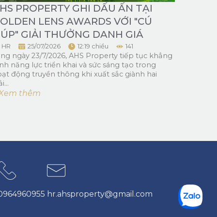
HS PROPERTY GHI DẤU ẤN TẠI
OLDEN LENS AWARDS VỚI "CÚ
ÚP" GIẢI THƯỞNG DANH GIÁ
HR
25/07/2026
12:19 chiều
141
ng ngày 23/7/2026, AHS Property tiếp tục khẳng
nh năng lực triển khai và sức sáng tạo trong
ạt động truyền thông khi xuất sắc giành hai
i...
.. Xem thêm
0964960955
hr.ahsproperty@gmail.com