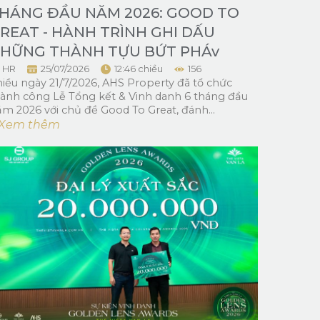
HÁNG ĐẦU NĂM 2026: GOOD TO
REAT - HÀNH TRÌNH GHI DẤU
HỮNG THÀNH TỰU BỨT PHÁv
HR
25/07/2026
12:46 chiều
156
iều ngày 21/7/2026, AHS Property đã tổ chức
hành công Lễ Tổng kết & Vinh danh 6 tháng đầu
m 2026 với chủ đề Good To Great, đánh...
.. Xem thêm