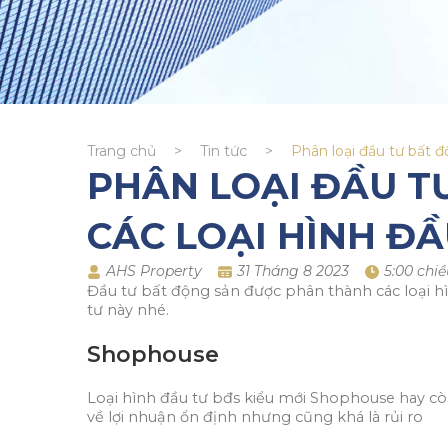
Trang chủ
>
Tin tức
>
Phân loại đầu tư bất đ
PHÂN LOẠI ĐẦU T
CÁC LOẠI HÌNH ĐẦ
AHS Property
31 Tháng 8 2023
5:00 chiề
Đầu tư bất động sản được phân thành các loại hì
tư này nhé.
Shophouse
Loại hình đầu tư bđs kiểu mới Shophouse hay cò
về lợi nhuận ổn định nhưng cũng khá là rủi ro