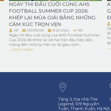
NGÀY THI ĐẤU CUỐI CÙNG AHS
A
FOOTBALL SUMMER CUP 2026:
G
KHÉP LẠI MÙA GIẢI BẰNG NHỮNG
Đ
CẢM XÚC TRỌN VẸN
Sá
HR
25/07/2026
12:26 chiều
165
đị
ã
Ngày thi đấu cuối cùng của AHS Football Summer
ho
Cup 2026 đã khép lại với hai trận đấu hấp dẫn,
giả
mang đến những màn so tài giàu cảm...
.
... Xem thêm
Tầng 3, tòa nhà The
Legend, 109 Nguyễn
Tuân, Thanh Xuân, Hà Nội