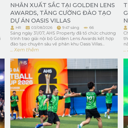
NHÂN XUẤT SẮC TẠI GOLDEN LENS
T
AWARDS, TĂNG CƯỜNG ĐÀO TẠO
G
DỰ ÁN OASIS VILLAS
N
HR
03/08/2026
9:47 sáng
66
Sáng ngày 31/07, AHS Property đã tổ chức chương
Ch
i
trình trao giải nội bộ Golden Lens Awards kết hợp
t
đào tạo chuyên sâu về phân khu Oasis Villas...
nă
... Xem thêm
.