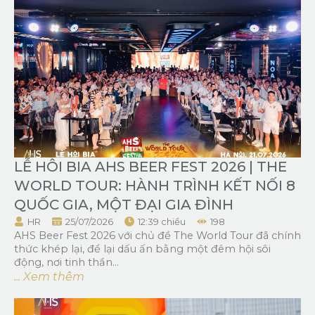
LỄ HÔI BIA AHS BEER FEST 2026 | THE
WORLD TOUR: HÀNH TRÌNH KẾT NỐI 8
QUỐC GIA, MỘT ĐẠI GIA ĐÌNH
HR
25/07/2026
12:39 chiều
198
AHS Beer Fest 2026 với chủ đề The World Tour đã chính
thức khép lại, để lại dấu ấn bằng một đêm hội sôi
động, nơi tinh thần...
... Xem thêm