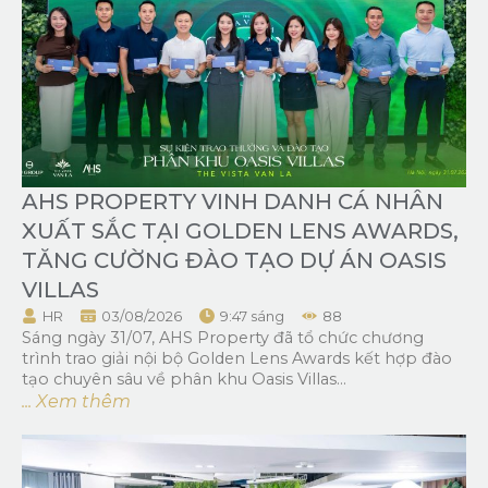
AHS PROPERTY VINH DANH CÁ NHÂN
XUẤT SẮC TẠI GOLDEN LENS AWARDS,
TĂNG CƯỜNG ĐÀO TẠO DỰ ÁN OASIS
VILLAS
HR
03/08/2026
9:47 sáng
88
Sáng ngày 31/07, AHS Property đã tổ chức chương
trình trao giải nội bộ Golden Lens Awards kết hợp đào
tạo chuyên sâu về phân khu Oasis Villas...
... Xem thêm