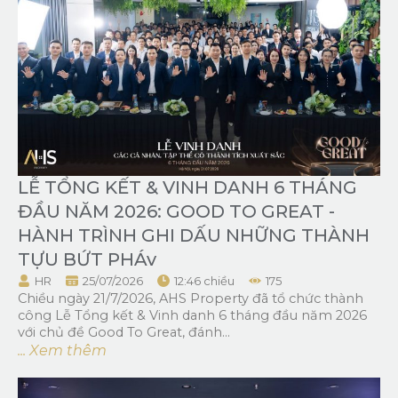
LỄ TỔNG KẾT & VINH DANH 6 THÁNG
ĐẦU NĂM 2026: GOOD TO GREAT -
HÀNH TRÌNH GHI DẤU NHỮNG THÀNH
TỰU BỨT PHÁv
HR
25/07/2026
12:46 chiều
175
Chiều ngày 21/7/2026, AHS Property đã tổ chức thành
công Lễ Tổng kết & Vinh danh 6 tháng đầu năm 2026
với chủ đề Good To Great, đánh...
... Xem thêm