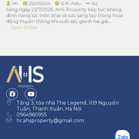
HR
25/07/2026
12:19 chiều
142
Sáng ngày 23/7/2026, AHS Property tiếp tục khẳng
định năng lực triển khai và sức sáng tạo trong hoạt
động truyền thông khi xuất sắc giành hai giải...
... Xem thêm
Tầng 3, tòa nhà The Legend, 109 Nguyễn
Tuân, Thanh Xuân, Hà Nội
0964960955
hr.ahsproperty@gmail.com