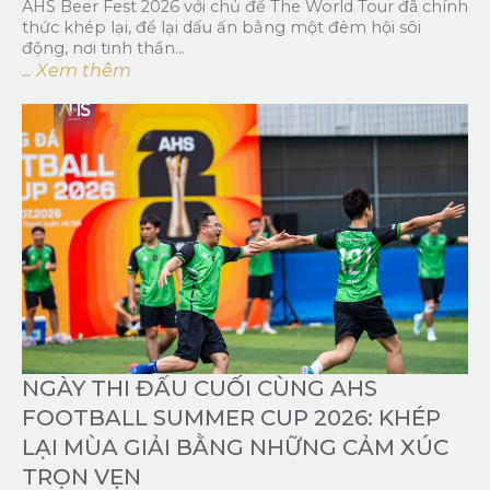
AHS Beer Fest 2026 với chủ đề The World Tour đã chính
thức khép lại, để lại dấu ấn bằng một đêm hội sôi
động, nơi tinh thần...
... Xem thêm
NGÀY THI ĐẤU CUỐI CÙNG AHS
FOOTBALL SUMMER CUP 2026: KHÉP
LẠI MÙA GIẢI BẰNG NHỮNG CẢM XÚC
TRỌN VẸN