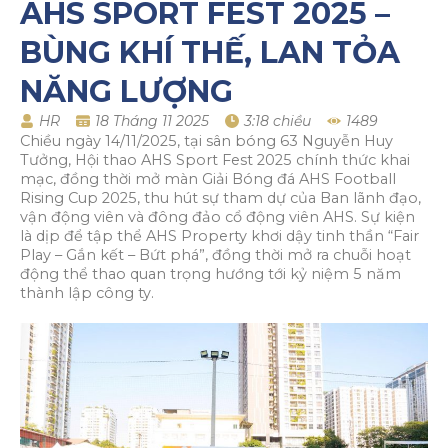
AHS SPORT FEST 2025 –
BÙNG KHÍ THẾ, LAN TỎA
NĂNG LƯỢNG
HR
18 Tháng 11 2025
3:18 chiều
1489
Chiều ngày 14/11/2025, tại sân bóng 63 Nguyễn Huy
Tưởng, Hội thao AHS Sport Fest 2025 chính thức khai
mạc, đồng thời mở màn Giải Bóng đá AHS Football
Rising Cup 2025, thu hút sự tham dự của Ban lãnh đạo,
vận động viên và đông đảo cổ động viên AHS. Sự kiện
là dịp để tập thể AHS Property khơi dậy tinh thần “Fair
Play – Gắn kết – Bứt phá”, đồng thời mở ra chuỗi hoạt
động thể thao quan trọng hướng tới kỷ niệm 5 năm
thành lập công ty.