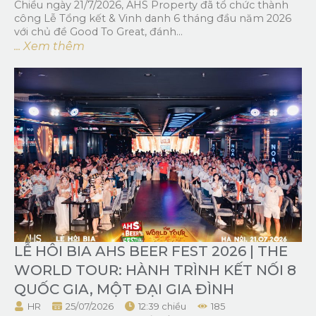
Chiều ngày 21/7/2026, AHS Property đã tổ chức thành
công Lễ Tổng kết & Vinh danh 6 tháng đầu năm 2026
với chủ đề Good To Great, đánh...
... Xem thêm
LỄ HÔI BIA AHS BEER FEST 2026 | THE
WORLD TOUR: HÀNH TRÌNH KẾT NỐI 8
QUỐC GIA, MỘT ĐẠI GIA ĐÌNH
HR
25/07/2026
12:39 chiều
185