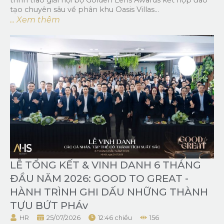
tạo chuyên sâu về phân khu Oasis Villas...
... Xem thêm
LỄ TỔNG KẾT & VINH DANH 6 THÁNG
ĐẦU NĂM 2026: GOOD TO GREAT -
HÀNH TRÌNH GHI DẤU NHỮNG THÀNH
TỰU BỨT PHÁv
HR
25/07/2026
12:46 chiều
156