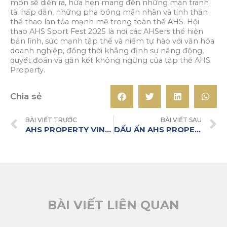
môn sẽ diễn ra, hứa hẹn mang đến những màn tranh
tài hấp dẫn, những pha bóng mãn nhãn và tinh thần
thể thao lan tỏa mạnh mẽ trong toàn thể AHS. Hội
thao AHS Sport Fest 2025 là nơi các AHSers thể hiện
bản lĩnh, sức mạnh tập thể và niềm tự hào với văn hóa
doanh nghiệp, đồng thời khẳng định sự năng động,
quyết đoán và gắn kết không ngừng của tập thể AHS
Property.
Chia sẻ
BÀI VIẾT TRƯỚC
BÀI VIẾT SAU
AHS PROPERTY VINH DỰ ĐÓN NHẬN DANH HIỆU “ĐẠI LÝ TIÊN PHONG” TỪ MIK GROUP
DẤU ẤN AHS PROPERTY TẠI HỌC VIỆN TÀI CHÍNH – KHẲNG ĐỊNH VAI TRÒ TRAO GIÁ TRỊ & ĐỒNG HÀNH CÙNG THẾ HỆ TRẺ
BÀI VIẾT LIÊN QUAN