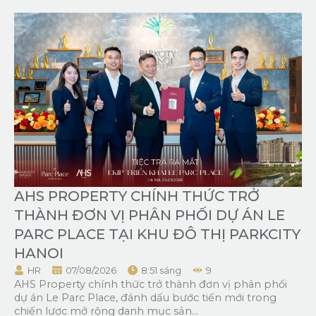
AHS PROPERTY CHÍNH THỨC TRỞ
THÀNH ĐƠN VỊ PHÂN PHỐI DỰ ÁN LE
PARC PLACE TẠI KHU ĐÔ THỊ PARKCITY
HANOI
HR
07/08/2026
8:51 sáng
9
AHS Property chính thức trở thành đơn vị phân phối
dự án Le Parc Place, đánh dấu bước tiến mới trong
chiến lược mở rộng danh mục sản...