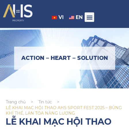
VI
EN
ACTION – HEART – SOLUTION
Trang chủ
>
Tin tức
>
LỄ KHAI MẠC HỘI THAO AHS SPORT FEST 2025 – BÙNG
KHÍ THẾ, LAN TỎA NĂNG LƯỢNG
LỄ KHAI MẠC HỘI THAO