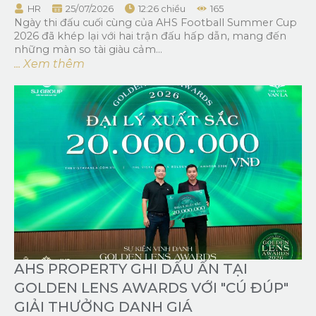
HR
25/07/2026
12:26 chiều
165
Ngày thi đấu cuối cùng của AHS Football Summer Cup
2026 đã khép lại với hai trận đấu hấp dẫn, mang đến
những màn so tài giàu cảm...
... Xem thêm
AHS PROPERTY GHI DẤU ẤN TẠI
GOLDEN LENS AWARDS VỚI "CÚ ĐÚP"
GIẢI THƯỞNG DANH GIÁ