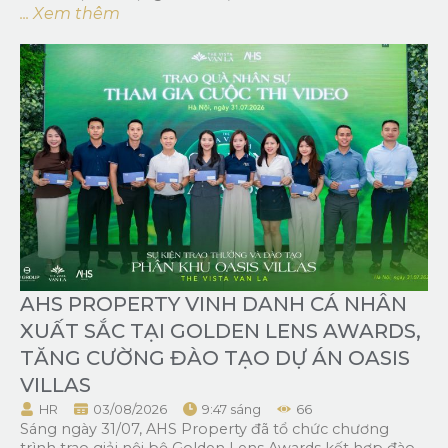
... Xem thêm
AHS PROPERTY VINH DANH CÁ NHÂN
XUẤT SẮC TẠI GOLDEN LENS AWARDS,
TĂNG CƯỜNG ĐÀO TẠO DỰ ÁN OASIS
VILLAS
HR
03/08/2026
9:47 sáng
66
Sáng ngày 31/07, AHS Property đã tổ chức chương
trình trao giải nội bộ Golden Lens Awards kết hợp đào