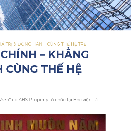
GIÁ TRỊ & ĐỒNG HÀNH CÙNG THẾ HỆ TRẺ
 CHÍNH – KHẲNG
H CÙNG THẾ HỆ
 Nam
” do AHS Property tổ chức tại Học viện Tài