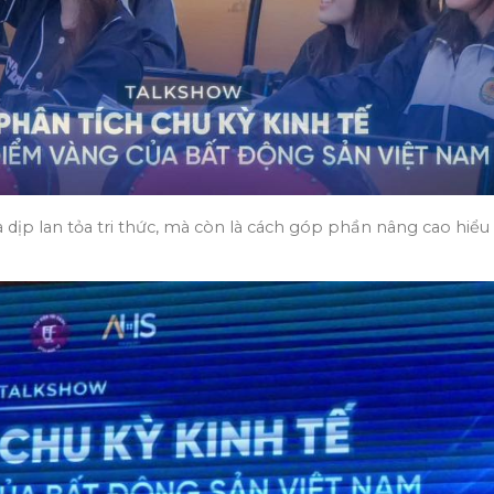
dịp lan tỏa tri thức, mà còn là cách góp phần nâng cao hiểu b