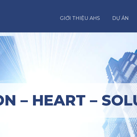
GIỚI THIỆU AHS
DỰ ÁN
ON – HEART – SOL