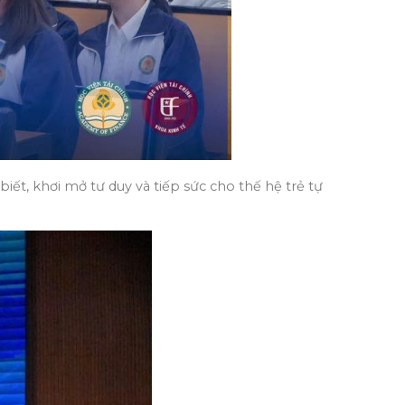
iết, khơi mở tư duy và tiếp sức cho thế hệ trẻ tự