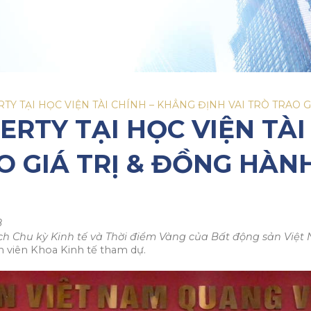
Y TẠI HỌC VIỆN TÀI CHÍNH – KHẲNG ĐỊNH VAI TRÒ TRAO 
RTY TẠI HỌC VIỆN TÀI
O GIÁ TRỊ & ĐỒNG HÀN
8
ch Chu kỳ Kinh tế và Thời điểm Vàng của Bất động sản Việt
h viên Khoa Kinh tế tham dự.