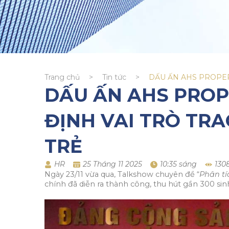
Trang chủ
>
Tin tức
>
DẤU ẤN AHS PROPERT
DẤU ẤN AHS PROPE
ĐỊNH VAI TRÒ TRA
TRẺ
HR
25 Tháng 11 2025
10:35 sáng
130
Ngày 23/11 vừa qua, Talkshow chuyên đề “
Phân tí
chính đã diễn ra thành công, thu hút gần 300 sin