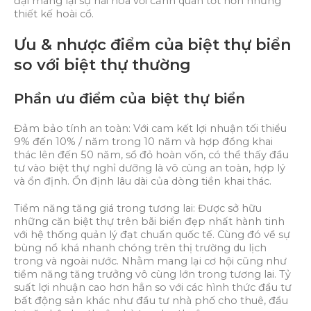
đại mang lại sự hài hòa với cảnh quan tốt hơn những
thiết kế hoài cổ.
Ưu & nhược điểm của biệt thự biển
so với biệt thự thường
Phần ưu điểm của biệt thự biển
Đảm bảo tính an toàn: Với cam kết lợi nhuận tối thiểu
9% đến 10% / năm trong 10 năm và hợp đồng khai
thác lên đến 50 năm, sổ đỏ hoàn vốn, có thể thấy đầu
tư vào biệt thự nghỉ dưỡng là vô cùng an toàn, hợp lý
và ổn định. Ổn định lâu dài của dòng tiền khai thác.
Tiềm năng tăng giá trong tương lai: Được sở hữu
những căn biệt thự trên bãi biển đẹp nhất hành tinh
với hệ thống quản lý đạt chuẩn quốc tế. Cùng đó về sự
bùng nổ khá nhanh chóng trên thị trường du lịch
trong và ngoài nước. Nhằm mang lại cơ hội cũng như
tiềm năng tăng trưởng vô cùng lớn trong tương lai. Tỷ
suất lợi nhuận cao hơn hẳn so với các hình thức đầu tư
bất động sản khác như đầu tư nhà phố cho thuê, đầu