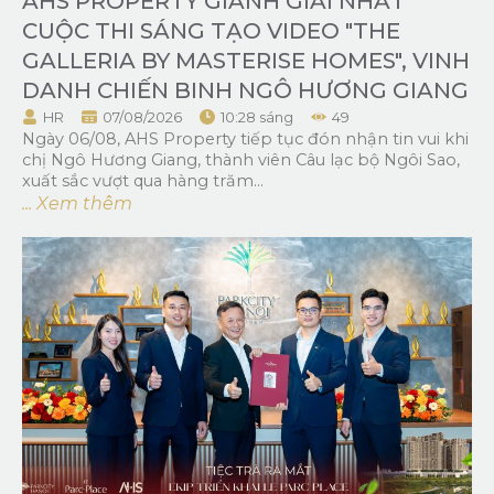
AHS PROPERTY GIÀNH GIẢI NHẤT
CUỘC THI SÁNG TẠO VIDEO "THE
GALLERIA BY MASTERISE HOMES", VINH
DANH CHIẾN BINH NGÔ HƯƠNG GIANG
HR
07/08/2026
10:28 sáng
49
Ngày 06/08, AHS Property tiếp tục đón nhận tin vui khi
chị Ngô Hương Giang, thành viên Câu lạc bộ Ngôi Sao,
xuất sắc vượt qua hàng trăm...
... Xem thêm