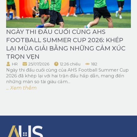
NGÀY THI ĐẤU CUỐI CÙNG AHS
FOOTBALL SUMMER CUP 2026: KHÉP
LẠI MÙA GIẢI BẰNG NHỮNG CẢM XÚC
TRỌN VẸN
HR
25/07/2026
12:26 chiều
182
Ngày thi đấu cuối cùng của AHS Football Summer Cup
2026 đã khép lại với hai trận đấu hấp dẫn, mang đến
những màn so tài giàu cảm...
... Xem thêm