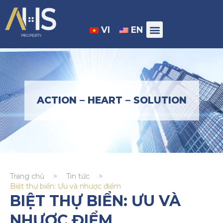
VI
EN
ACTION – HEART – SOLUTION
Trang chủ
>
Tin tức
>
Biệt thự biển: Ưu và nhược điểm
BIỆT THỰ BIỂN: ƯU VÀ
NHƯỢC ĐIỂM