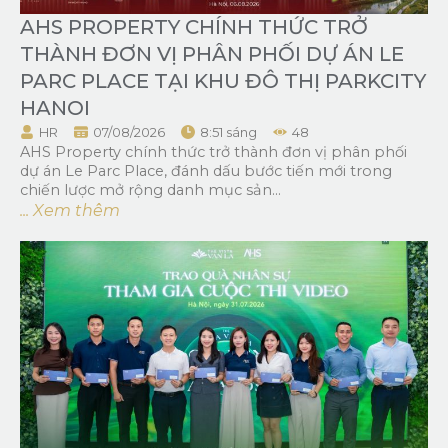
AHS PROPERTY CHÍNH THỨC TRỞ
THÀNH ĐƠN VỊ PHÂN PHỐI DỰ ÁN LE
PARC PLACE TẠI KHU ĐÔ THỊ PARKCITY
HANOI
HR
07/08/2026
8:51 sáng
48
AHS Property chính thức trở thành đơn vị phân phối
dự án Le Parc Place, đánh dấu bước tiến mới trong
chiến lược mở rộng danh mục sản...
... Xem thêm