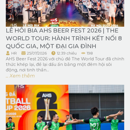
LỄ HÔI BIA AHS BEER FEST 2026 | THE
WORLD TOUR: HÀNH TRÌNH KẾT NỐI 8
QUỐC GIA, MỘT ĐẠI GIA ĐÌNH
HR
25/07/2026
12:39 chiều
198
AHS Beer Fest 2026 với chủ đề The World Tour đã chính
thức khép lại, để lại dấu ấn bằng một đêm hội sôi
động, nơi tinh thần...
... Xem thêm