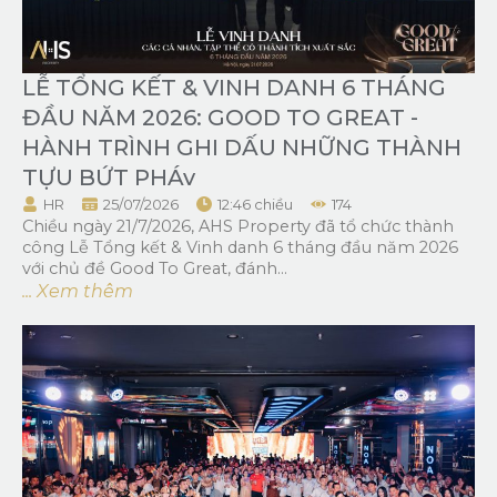
LỄ TỔNG KẾT & VINH DANH 6 THÁNG
ĐẦU NĂM 2026: GOOD TO GREAT -
HÀNH TRÌNH GHI DẤU NHỮNG THÀNH
TỰU BỨT PHÁv
HR
25/07/2026
12:46 chiều
174
Chiều ngày 21/7/2026, AHS Property đã tổ chức thành
công Lễ Tổng kết & Vinh danh 6 tháng đầu năm 2026
với chủ đề Good To Great, đánh...
... Xem thêm