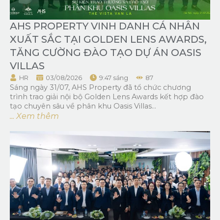
AHS PROPERTY VINH DANH CÁ NHÂN
XUẤT SẮC TẠI GOLDEN LENS AWARDS,
TĂNG CƯỜNG ĐÀO TẠO DỰ ÁN OASIS
VILLAS
HR
03/08/2026
9:47 sáng
87
Sáng ngày 31/07, AHS Property đã tổ chức chương
trình trao giải nội bộ Golden Lens Awards kết hợp đào
tạo chuyên sâu về phân khu Oasis Villas...
... Xem thêm