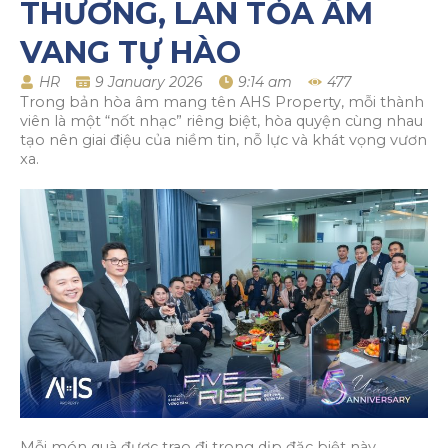
THƯƠNG, LAN TỎA ÂM
VANG TỰ HÀO
HR
9 January 2026
9:14 am
477
Trong bản hòa âm mang tên AHS Property, mỗi thành
viên là một “nốt nhạc” riêng biệt, hòa quyện cùng nhau
tạo nên giai điệu của niềm tin, nỗ lực và khát vọng vươn
xa.
Mỗi món quà được trao đi trong dịp đặc biệt này