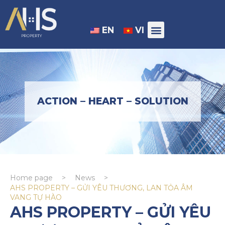
EN
VI
ACTION – HEART – SOLUTION
Home page
>
News
>
AHS PROPERTY – GỬI YÊU THƯƠNG, LAN TỎA ÂM
VANG TỰ HÀO
AHS PROPERTY – GỬI YÊU