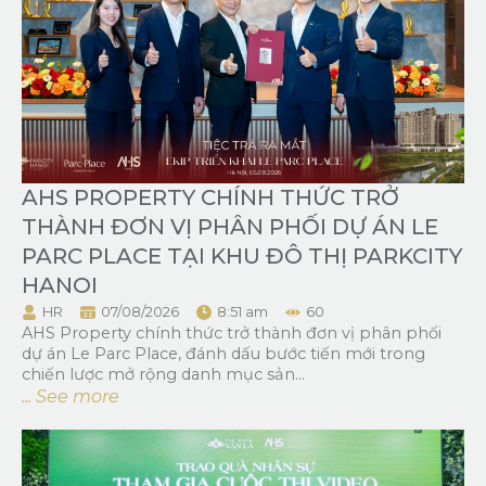
AHS PROPERTY CHÍNH THỨC TRỞ
THÀNH ĐƠN VỊ PHÂN PHỐI DỰ ÁN LE
PARC PLACE TẠI KHU ĐÔ THỊ PARKCITY
HANOI
HR
07/08/2026
8:51 am
60
AHS Property chính thức trở thành đơn vị phân phối
dự án Le Parc Place, đánh dấu bước tiến mới trong
chiến lược mở rộng danh mục sản...
... See more