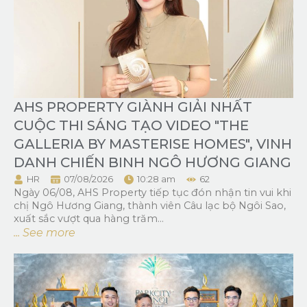
AHS PROPERTY GIÀNH GIẢI NHẤT
CUỘC THI SÁNG TẠO VIDEO "THE
GALLERIA BY MASTERISE HOMES", VINH
DANH CHIẾN BINH NGÔ HƯƠNG GIANG
HR
07/08/2026
10:28 am
62
Ngày 06/08, AHS Property tiếp tục đón nhận tin vui khi
chị Ngô Hương Giang, thành viên Câu lạc bộ Ngôi Sao,
xuất sắc vượt qua hàng trăm...
... See more