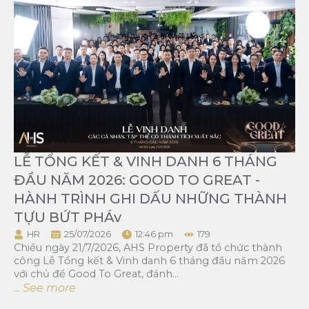
LỄ TỔNG KẾT & VINH DANH 6 THÁNG
ĐẦU NĂM 2026: GOOD TO GREAT -
HÀNH TRÌNH GHI DẤU NHỮNG THÀNH
TỰU BỨT PHÁv
HR
25/07/2026
12:46 pm
179
Chiều ngày 21/7/2026, AHS Property đã tổ chức thành
công Lễ Tổng kết & Vinh danh 6 tháng đầu năm 2026
với chủ đề Good To Great, đánh...
... See more