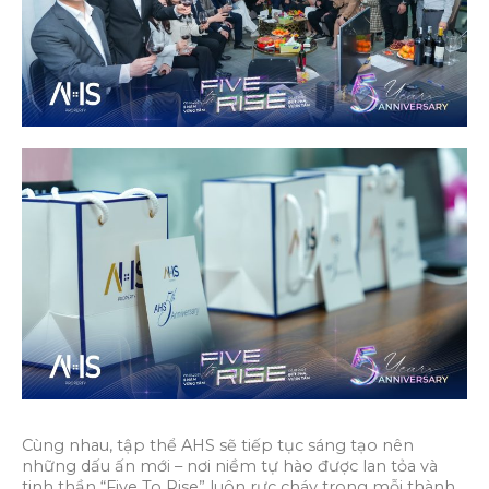
Cùng nhau, tập thể AHS sẽ tiếp tục sáng tạo nên
những dấu ấn mới – nơi niềm tự hào được lan tỏa và
tinh thần “Five To Rise” luôn rực cháy trong mỗi thành