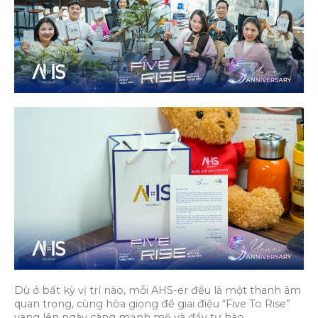
Dù ở bất kỳ vị trí nào, mỗi AHS-er đều là một thanh âm
quan trọng, cùng hòa giọng để giai điệu “Five To Rise”
vang lên ngày càng mạnh mẽ và đầy tự hào.