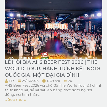
LỄ HÔI BIA AHS BEER FEST 2026 | THE
WORLD TOUR: HÀNH TRÌNH KẾT NỐI 8
QUỐC GIA, MỘT ĐẠI GIA ĐÌNH
HR
25/07/2026
12:39 pm
201
AHS Beer Fest 2026 với chủ đề The World Tour đã chính
thức khép lại, để lại dấu ấn bằng một đêm hội sôi
động, nơi tinh thần...
... See more