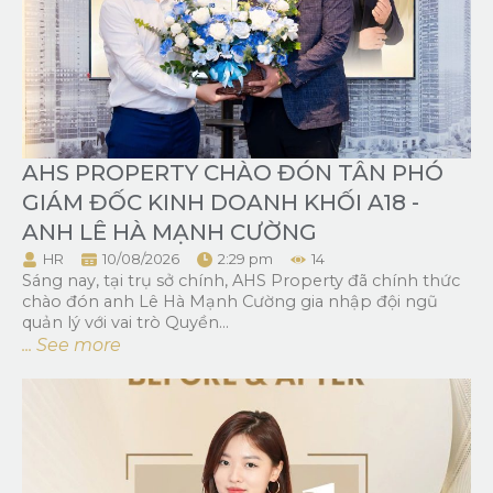
AHS PROPERTY CHÀO ĐÓN TÂN PHÓ
GIÁM ĐỐC KINH DOANH KHỐI A18 -
ANH LÊ HÀ MẠNH CƯỜNG
HR
10/08/2026
2:29 pm
14
Sáng nay, tại trụ sở chính, AHS Property đã chính thức
chào đón anh Lê Hà Mạnh Cường gia nhập đội ngũ
quản lý với vai trò Quyền...
... See more