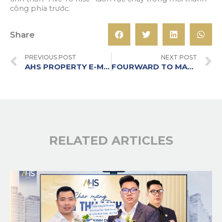
công phía trước.
Share
PREVIOUS POST
NEXT POST
AHS PROPERTY E-MAGAZINE: 5 NĂM VỮNG TÂM · BỨT PHÁ · VƯƠN TẦM
FOURWARD TO MASTERY – DẤU ẤN MỘT SỰ KIỆN, MỞ RA MỘT KỶ NGUYÊN HỢP LỰC
RELATED ARTICLES