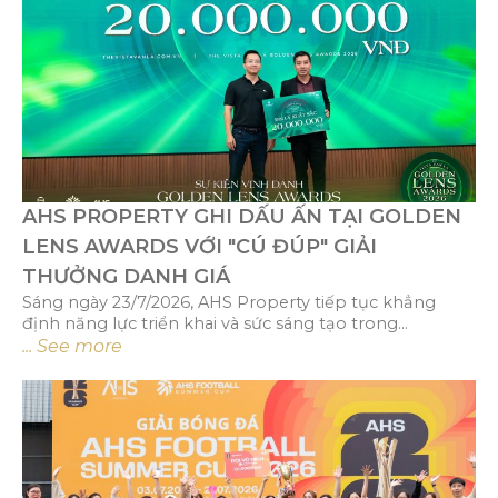
AHS PROPERTY GHI DẤU ẤN TẠI GOLDEN
LENS AWARDS VỚI "CÚ ĐÚP" GIẢI
THƯỞNG DANH GIÁ
Sáng ngày 23/7/2026, AHS Property tiếp tục khẳng
định năng lực triển khai và sức sáng tạo trong...
... See more