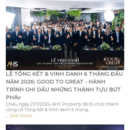
LỄ TỔNG KẾT & VINH DANH 6 THÁNG ĐẦU
NĂM 2026: GOOD TO GREAT - HÀNH
TRÌNH GHI DẤU NHỮNG THÀNH TỰU BỨT
PHÁv
Chiều ngày 21/7/2026, AHS Property đã tổ chức thành
công Lễ Tổng kết & Vinh danh 6 tháng...
... See more