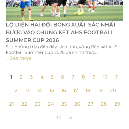
LỘ DIỆN HAI ĐỘI BÓNG XUẤT SẮC NHẤT
BƯỚC VÀO CHUNG KẾT AHS FOOTBALL
SUMMER CUP 2026
Sau những trận đấu đầy kịch tính, vòng Bán kết AHS
Football Summer Cup 2026 đã chính thức...
... See more
1
2
3
4
5
6
7
8
9
10
11
12
13
14
15
16
17
18
19
20
21
22
23
24
25
26
27
28
29
30
31