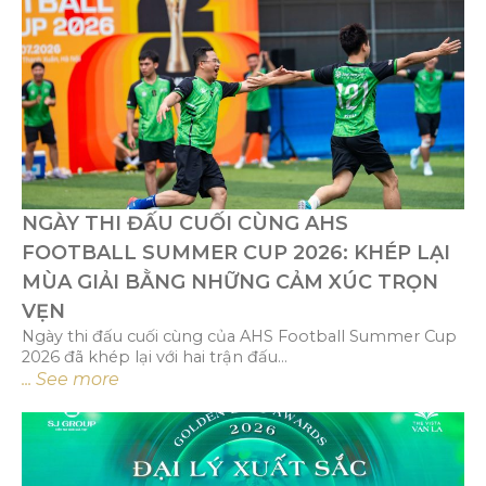
NGÀY THI ĐẤU CUỐI CÙNG AHS
FOOTBALL SUMMER CUP 2026: KHÉP LẠI
MÙA GIẢI BẰNG NHỮNG CẢM XÚC TRỌN
VẸN
Ngày thi đấu cuối cùng của AHS Football Summer Cup
2026 đã khép lại với hai trận đấu...
... See more