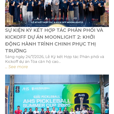
SỰ KIỆN KÝ KẾT HỢP TÁC PHÂN PHỐI VÀ
KICKOFF DỰ ÁN MOONLIGHT 2: KHỞI
ĐỘNG HÀNH TRÌNH CHINH PHỤC THỊ
TRƯỜNG
Sáng ngày 24/7/2026, Lễ Ký kết Hợp tác Phân phối và
Kickoff dự án Tòa căn hộ cao...
... See more