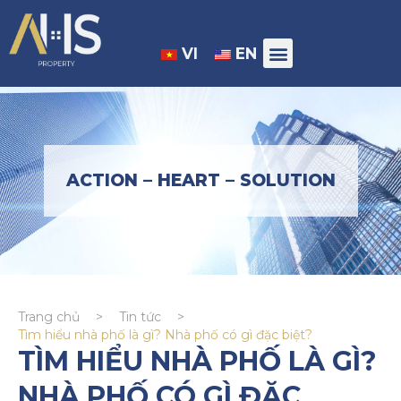
VI
EN
ACTION – HEART – SOLUTION
Trang chủ
>
Tin tức
>
Tìm hiểu nhà phố là gì? Nhà phố có gì đặc biệt?
TÌM HIỂU NHÀ PHỐ LÀ GÌ?
NHÀ PHỐ CÓ GÌ ĐẶC