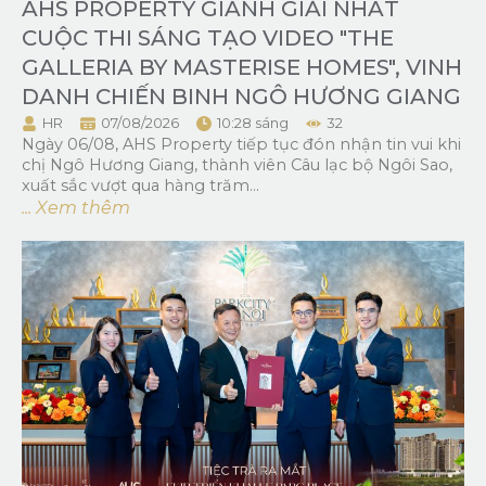
AHS PROPERTY GIÀNH GIẢI NHẤT
CUỘC THI SÁNG TẠO VIDEO "THE
GALLERIA BY MASTERISE HOMES", VINH
DANH CHIẾN BINH NGÔ HƯƠNG GIANG
HR
07/08/2026
10:28 sáng
32
Ngày 06/08, AHS Property tiếp tục đón nhận tin vui khi
chị Ngô Hương Giang, thành viên Câu lạc bộ Ngôi Sao,
xuất sắc vượt qua hàng trăm...
... Xem thêm