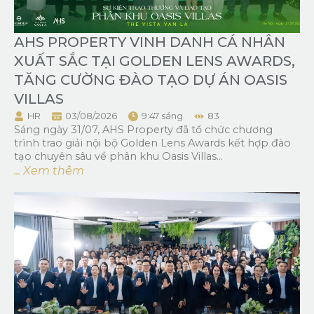
AHS PROPERTY VINH DANH CÁ NHÂN
XUẤT SẮC TẠI GOLDEN LENS AWARDS,
TĂNG CƯỜNG ĐÀO TẠO DỰ ÁN OASIS
VILLAS
HR
03/08/2026
9:47 sáng
83
Sáng ngày 31/07, AHS Property đã tổ chức chương
trình trao giải nội bộ Golden Lens Awards kết hợp đào
tạo chuyên sâu về phân khu Oasis Villas...
... Xem thêm