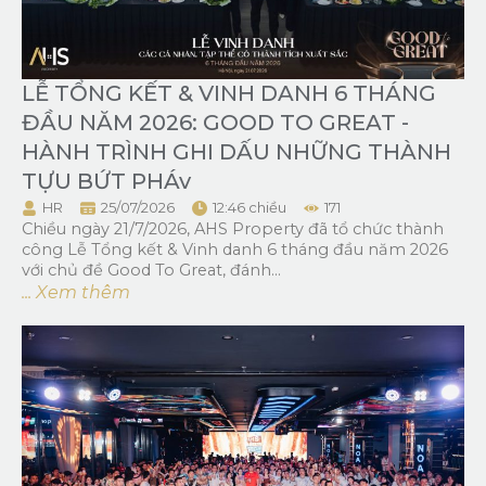
LỄ TỔNG KẾT & VINH DANH 6 THÁNG
ĐẦU NĂM 2026: GOOD TO GREAT -
HÀNH TRÌNH GHI DẤU NHỮNG THÀNH
TỰU BỨT PHÁv
HR
25/07/2026
12:46 chiều
171
Chiều ngày 21/7/2026, AHS Property đã tổ chức thành
công Lễ Tổng kết & Vinh danh 6 tháng đầu năm 2026
với chủ đề Good To Great, đánh...
... Xem thêm