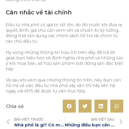
Cân nhắc về tài chính
Đầu tư nhà phố có giá trị rất lớn, do đó trước khi đưa ra
quyết định, gia chủ cần xem xét và chuẩn bị kỹ lưỡng,
đồng thời tận dụng các chính sách hỗ trợ tài chính từ
các chủ đầu tư.
Hy vọng những thông tin hữu ích trên đây đã trả lời
giúp bạn hiểu hơn về định nghĩa nhà phố và những lưu
ý khi mua bán, sở hữu sản phẩm bất động sản đặc biệt
này.
Và sau khi xem qua những thông tin trên, nếu bạn cần
hỗ trợ về việc đầu tư nhà phố xây sẵn thì hãy liên hệ
ngay với AHS để được tư vấn trực tiếp.
Chia sẻ
BÀI VIẾT TRƯỚC
BÀI VIẾT SAU
Nhà phố là gì? Có mấy loại nhà phố? Những ưu điểm và nhược điểm của nhà phố là gì?
Những điều bạn cần nắm rõ trước khi quyết định đầu tư nhà phố