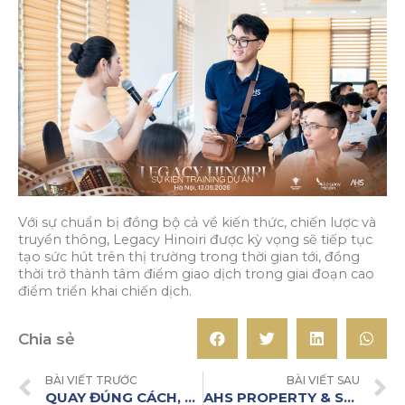
Với sự chuẩn bị đồng bộ cả về kiến thức, chiến lược và
truyền thông, Legacy Hinoiri được kỳ vọng sẽ tiếp tục
tạo sức hút trên thị trường trong thời gian tới, đồng
thời trở thành tâm điểm giao dịch trong giai đoạn cao
điểm triển khai chiến dịch.
Chia sẻ
BÀI VIẾT TRƯỚC
BÀI VIẾT SAU
QUAY ĐÚNG CÁCH, VIDEO RA KHÁCH – TĂNG TỐC BỨT PHÁ CÙNG CHIẾN DỊCH 45 NGÀY TRỞ THÀNH CREATOR
AHS PROPERTY & SJ GROUP: CỘNG HƯỞNG SỨC MẠNH – LAN TỎA GIÁ TRỊ VISTA SERENA