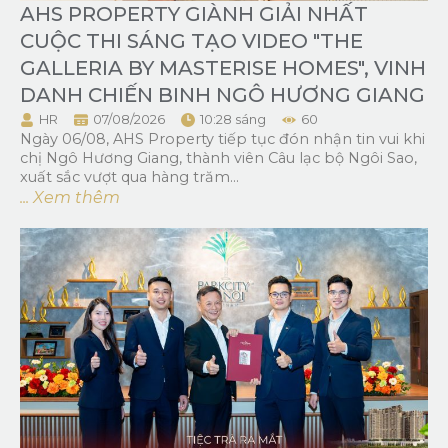
AHS PROPERTY GIÀNH GIẢI NHẤT
CUỘC THI SÁNG TẠO VIDEO "THE
GALLERIA BY MASTERISE HOMES", VINH
DANH CHIẾN BINH NGÔ HƯƠNG GIANG
HR
07/08/2026
10:28 sáng
60
Ngày 06/08, AHS Property tiếp tục đón nhận tin vui khi
chị Ngô Hương Giang, thành viên Câu lạc bộ Ngôi Sao,
xuất sắc vượt qua hàng trăm...
... Xem thêm