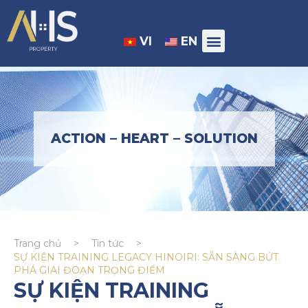
VI
EN
ACTION – HEART – SOLUTION
Trang chủ
>
Tin tức
>
SỰ KIỆN TRAINING LEGACY HINOIRI: SẴN SÀNG BỨT
PHÁ GIAI ĐOẠN TRỌNG ĐIỂM
SỰ KIỆN TRAINING