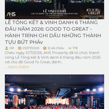
LỄ TỔNG KẾT & VINH DANH 6 THÁNG
ĐẦU NĂM 2026: GOOD TO GREAT -
HÀNH TRÌNH GHI DẤU NHỮNG THÀNH
TỰU BỨT PHÁv
HR
25/07/2026
12:46 chiều
178
Chiều ngày 21/7/2026, AHS Property đã tổ chức thành
công Lễ Tổng kết & Vinh danh 6 tháng đầu năm 2026
với chủ đề Good To Great, đánh...
... Xem thêm