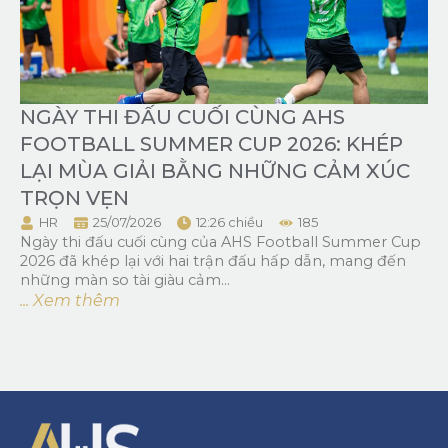
NGÀY THI ĐẤU CUỐI CÙNG AHS
FOOTBALL SUMMER CUP 2026: KHÉP
LẠI MÙA GIẢI BẰNG NHỮNG CẢM XÚC
TRỌN VẸN
HR
25/07/2026
12:26 chiều
185
Ngày thi đấu cuối cùng của AHS Football Summer Cup
2026 đã khép lại với hai trận đấu hấp dẫn, mang đến
những màn so tài giàu cảm...
... Xem thêm