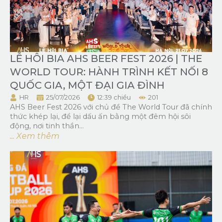
LỄ HÔI BIA AHS BEER FEST 2026 | THE
WORLD TOUR: HÀNH TRÌNH KẾT NỐI 8
QUỐC GIA, MỘT ĐẠI GIA ĐÌNH
HR
25/07/2026
12:39 chiều
201
AHS Beer Fest 2026 với chủ đề The World Tour đã chính
thức khép lại, để lại dấu ấn bằng một đêm hội sôi
động, nơi tinh thần...
... Xem thêm