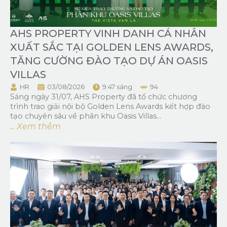
AHS PROPERTY VINH DANH CÁ NHÂN
XUẤT SẮC TẠI GOLDEN LENS AWARDS,
TĂNG CƯỜNG ĐÀO TẠO DỰ ÁN OASIS
VILLAS
HR
03/08/2026
9:47 sáng
94
Sáng ngày 31/07, AHS Property đã tổ chức chương
trình trao giải nội bộ Golden Lens Awards kết hợp đào
tạo chuyên sâu về phân khu Oasis Villas...
... Xem thêm