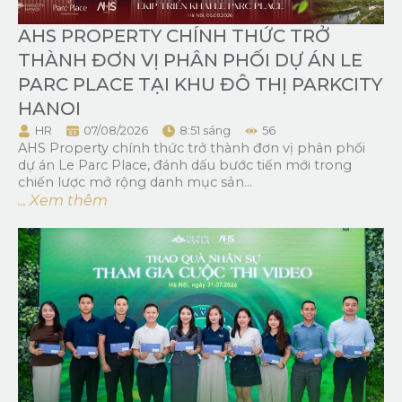
AHS PROPERTY CHÍNH THỨC TRỞ
THÀNH ĐƠN VỊ PHÂN PHỐI DỰ ÁN LE
PARC PLACE TẠI KHU ĐÔ THỊ PARKCITY
HANOI
HR
07/08/2026
8:51 sáng
56
AHS Property chính thức trở thành đơn vị phân phối
dự án Le Parc Place, đánh dấu bước tiến mới trong
chiến lược mở rộng danh mục sản...
... Xem thêm