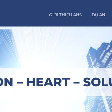
GIỚI THIỆU AHS
DỰ ÁN
ON – HEART – SOL