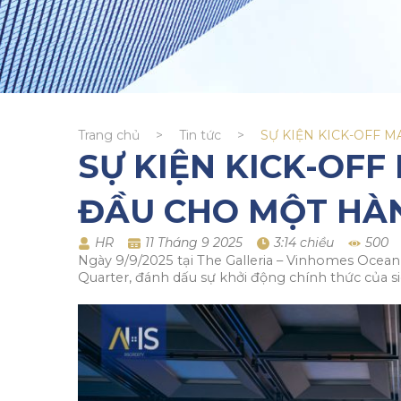
Trang chủ
>
Tin tức
>
SỰ KIỆN KICK-OFF 
SỰ KIỆN KICK-OFF
ĐẦU CHO MỘT HÀN
HR
11 Tháng 9 2025
3:14 chiều
500
Ngày 9/9/2025 tại The Galleria – Vinhomes Ocean
Quarter, đánh dấu sự khởi động chính thức của 