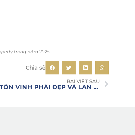
operty trong năm 2025.
Chia sẻ
BÀI VIẾT SAU
AHS KỶ NIỆM 20/10: TÔN VINH PHÁI ĐẸP VÀ LAN TỎA NĂNG LƯỢNG TÍCH CỰC