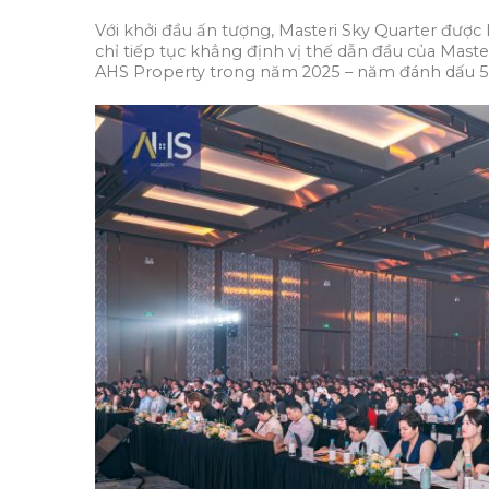
Với khởi đầu ấn tượng, Masteri Sky Quarter được
chỉ tiếp tục khẳng định vị thế dẫn đầu của Mas
AHS Property trong năm 2025 – năm đánh dấu 5 