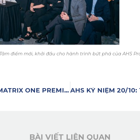
 Tâm điểm mới, khởi đầu cho hành trình bứt phá của AHS Pr
KHẲNG ĐỊNH VỊ THẾ TẠI THE MATRIX ONE PREMIUM
BÀI VIẾT LIÊN QUAN