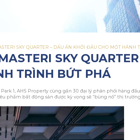
MASTERI SKY QUARTER – DẤU ẤN KHỞI ĐẦU CHO MỘT HÀNH 
 MASTERI SKY QUARTER
H TRÌNH BỨT PHÁ
 Park 1, AHS Property cùng gần 30 đại lý phân phối hàng đầu
siêu phẩm bất động sản được kỳ vọng sẽ “bùng nổ” thị trườn