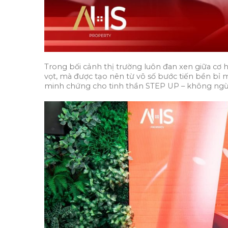
Trong bối cảnh thị trường luôn đan xen giữa cơ
vọt, mà được tạo nên từ vô số bước tiến bền bỉ
minh chứng cho tinh thần STEP UP – không ngừng 