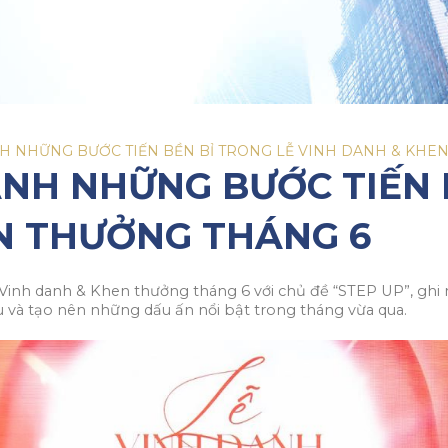
NH NHỮNG BƯỚC TIẾN BỀN BỈ TRONG LỄ VINH DANH & KHE
ANH NHỮNG BƯỚC TIẾN 
N THƯỞNG THÁNG 6
 Vinh danh & Khen thưởng tháng 6 với chủ đề “STEP UP”, ghi 
 và tạo nên những dấu ấn nổi bật trong tháng vừa qua.