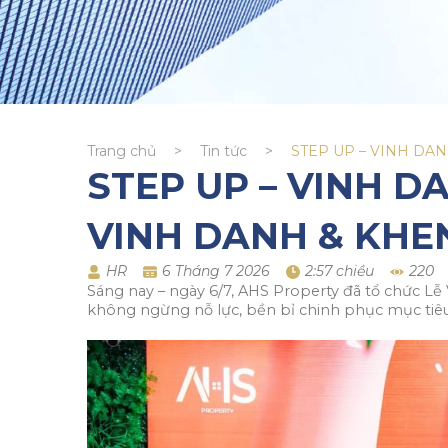
Trang chủ
>
Tin tức
>
STEP UP – VINH DA
STEP UP – VINH D
VINH DANH & KHE
HR
6 Tháng 7 2026
2:57 chiều
220
Sáng nay – ngày 6/7, AHS Property đã tổ chức Lễ
không ngừng nỗ lực, bền bỉ chinh phục mục tiêu