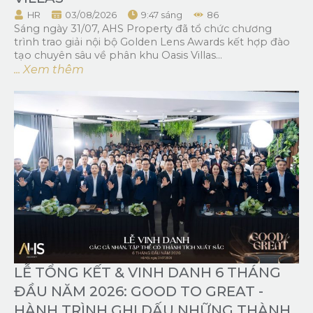
HR
03/08/2026
9:47 sáng
86
Sáng ngày 31/07, AHS Property đã tổ chức chương
trình trao giải nội bộ Golden Lens Awards kết hợp đào
tạo chuyên sâu về phân khu Oasis Villas...
... Xem thêm
LỄ TỔNG KẾT & VINH DANH 6 THÁNG
ĐẦU NĂM 2026: GOOD TO GREAT -
HÀNH TRÌNH GHI DẤU NHỮNG THÀNH