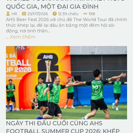
QUỐC GIA, MỘT ĐẠI GIA ĐÌNH
HR
25/07/2026
12:39 chiều
198
AHS Beer Fest 2026 với chủ đề The World Tour đã chính
thức khép lại, để lại dấu ấn bằng một đêm hội sôi
động, nơi tinh thần...
... Xem thêm
NGÀY THI ĐẤU CUỐI CÙNG AHS
FOOTBALL SUMMER CUP 2026: KHÉP