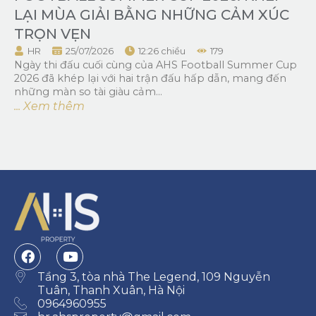
LẠI MÙA GIẢI BẰNG NHỮNG CẢM XÚC
TRỌN VẸN
HR
25/07/2026
12:26 chiều
179
Ngày thi đấu cuối cùng của AHS Football Summer Cup
2026 đã khép lại với hai trận đấu hấp dẫn, mang đến
những màn so tài giàu cảm...
... Xem thêm
Tầng 3, tòa nhà The Legend, 109 Nguyễn
Tuân, Thanh Xuân, Hà Nội
0964960955