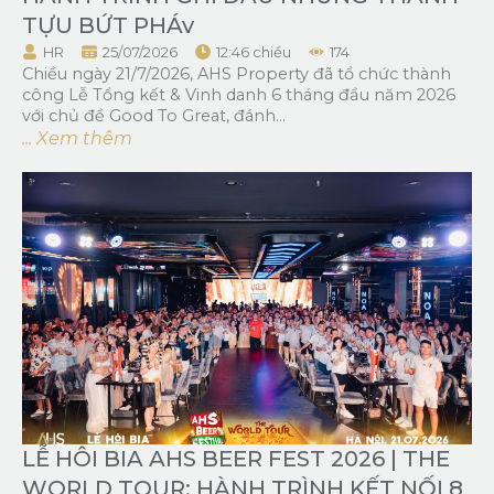
TỰU BỨT PHÁv
HR
25/07/2026
12:46 chiều
174
Chiều ngày 21/7/2026, AHS Property đã tổ chức thành
công Lễ Tổng kết & Vinh danh 6 tháng đầu năm 2026
với chủ đề Good To Great, đánh...
... Xem thêm
LỄ HÔI BIA AHS BEER FEST 2026 | THE
WORLD TOUR: HÀNH TRÌNH KẾT NỐI 8