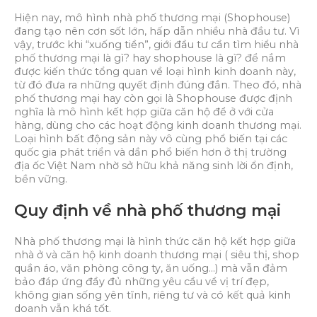
Hiện nay, mô hình nhà phố thương mại (Shophouse)
đang tạo nên cơn sốt lớn, hấp dẫn nhiều nhà đầu tư. Vì
vậy, trước khi “xuống tiền”, giới đầu tư cần tìm hiểu nhà
phố thương mại là gì? hay shophouse là gì? để nắm
được kiến thức tổng quan về loại hình kinh doanh này,
từ đó đưa ra những quyết định đúng đắn. Theo đó, nhà
phố thương mại hay còn gọi là Shophouse được định
nghĩa là mô hình kết hợp giữa căn hộ để ở với cửa
hàng, dùng cho các hoạt động kinh doanh thương mại.
Loại hình bất động sản này vô cùng phổ biến tại các
quốc gia phát triển và dần phổ biến hơn ở thị trường
địa ốc Việt Nam nhờ sở hữu khả năng sinh lời ổn định,
bền vững.
Quy định về nhà phố thương mại
Nhà phố thương mại là hình thức căn hộ kết hợp giữa
nhà ở và căn hộ kinh doanh thương mại ( siêu thị, shop
quần áo, văn phòng công ty, ăn uống…) mà vẫn đảm
bảo đáp ứng đầy đủ những yêu cầu về vị trí đẹp,
không gian sống yên tĩnh, riêng tư và có kết quả kinh
doanh vẫn khá tốt.