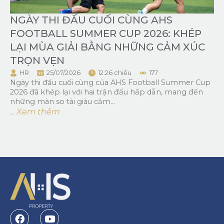
NGÀY THI ĐẤU CUỐI CÙNG AHS
FOOTBALL SUMMER CUP 2026: KHÉP
LẠI MÙA GIẢI BẰNG NHỮNG CẢM XÚC
TRỌN VẸN
HR
25/07/2026
12:26 chiều
177
Ngày thi đấu cuối cùng của AHS Football Summer Cup
2026 đã khép lại với hai trận đấu hấp dẫn, mang đến
những màn so tài giàu cảm...
... Xem thêm