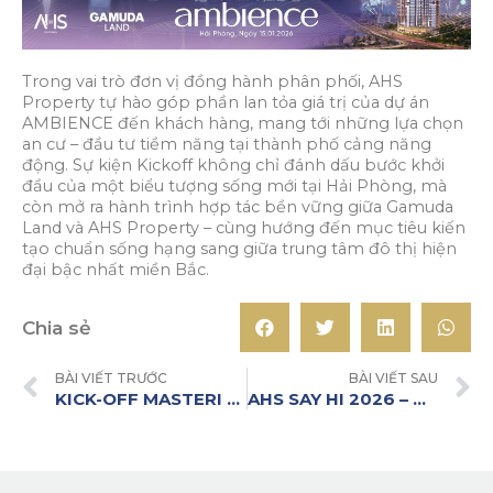
Trong vai trò đơn vị đồng hành phân phối, AHS
Property tự hào góp phần lan tỏa giá trị của dự án
AMBIENCE đến khách hàng, mang tới những lựa chọn
an cư – đầu tư tiềm năng tại thành phố cảng năng
động. Sự kiện Kickoff không chỉ đánh dấu bước khởi
đầu của một biểu tượng sống mới tại Hải Phòng, mà
còn mở ra hành trình hợp tác bền vững giữa Gamuda
Land và AHS Property – cùng hướng đến mục tiêu kiến
tạo chuẩn sống hạng sang giữa trung tâm đô thị hiện
đại bậc nhất miền Bắc.
Chia sẻ
BÀI VIẾT TRƯỚC
BÀI VIẾT SAU
KICK-OFF MASTERI GRAND COAST 2026 – AHS PROPERTY KHỞI ĐỘNG HÀNH TRÌNH CHINH PHỤC BIỂU TƯỢNG SỐNG MỚI
AHS SAY HI 2026 – DIỆN MẠO MỚI, KHÍ THẾ MỚI