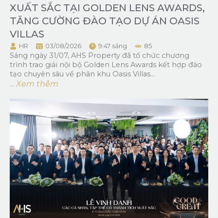
XUẤT SẮC TẠI GOLDEN LENS AWARDS,
TĂNG CƯỜNG ĐÀO TẠO DỰ ÁN OASIS
VILLAS
HR
03/08/2026
9:47 sáng
85
Sáng ngày 31/07, AHS Property đã tổ chức chương
trình trao giải nội bộ Golden Lens Awards kết hợp đào
tạo chuyên sâu về phân khu Oasis Villas...
... Xem thêm