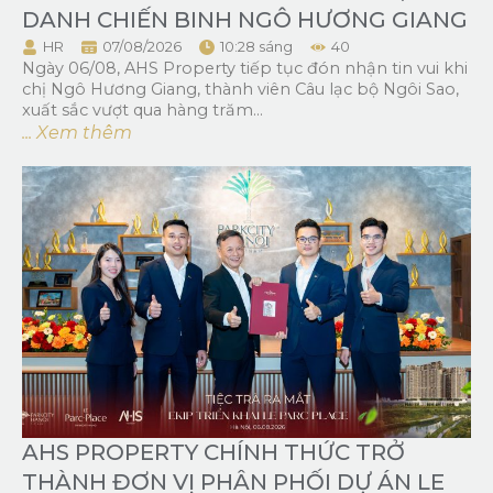
DANH CHIẾN BINH NGÔ HƯƠNG GIANG
HR
07/08/2026
10:28 sáng
40
Ngày 06/08, AHS Property tiếp tục đón nhận tin vui khi
chị Ngô Hương Giang, thành viên Câu lạc bộ Ngôi Sao,
xuất sắc vượt qua hàng trăm...
... Xem thêm
AHS PROPERTY CHÍNH THỨC TRỞ
THÀNH ĐƠN VỊ PHÂN PHỐI DỰ ÁN LE