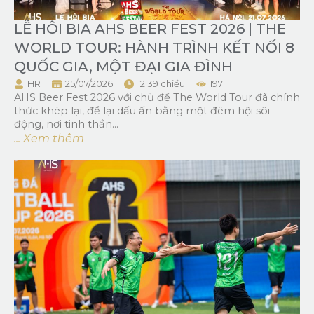
LỄ HÔI BIA AHS BEER FEST 2026 | THE
WORLD TOUR: HÀNH TRÌNH KẾT NỐI 8
QUỐC GIA, MỘT ĐẠI GIA ĐÌNH
HR
25/07/2026
12:39 chiều
197
AHS Beer Fest 2026 với chủ đề The World Tour đã chính
thức khép lại, để lại dấu ấn bằng một đêm hội sôi
động, nơi tinh thần...
... Xem thêm