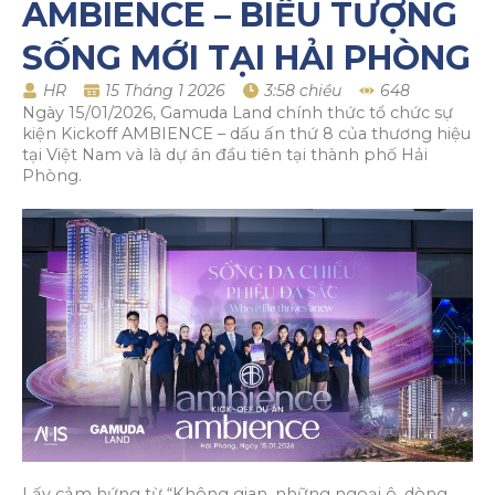
AMBIENCE – BIỂU TƯỢNG
SỐNG MỚI TẠI HẢI PHÒNG
HR
15 Tháng 1 2026
3:58 chiều
648
Ngày 15/01/2026, Gamuda Land chính thức tổ chức sự
kiện Kickoff AMBIENCE – dấu ấn thứ 8 của thương hiệu
tại Việt Nam và là dự án đầu tiên tại thành phố Hải
Phòng.
Lấy cảm hứng từ “Không gian, những ngoại ô, dòng