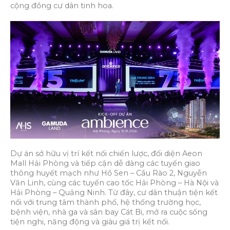
cộng đồng cư dân tinh hoa.
Dự án sở hữu vị trí kết nối chiến lược, đối diện Aeon
Mall Hải Phòng và tiếp cận dễ dàng các tuyến giao
thông huyết mạch như Hồ Sen – Cầu Rào 2, Nguyễn
Văn Linh, cùng các tuyến cao tốc Hải Phòng – Hà Nội và
Hải Phòng – Quảng Ninh. Từ đây, cư dân thuận tiện kết
nối với trung tâm thành phố, hệ thống trường học,
bệnh viện, nhà ga và sân bay Cát Bi, mở ra cuộc sống
tiện nghi, năng động và giàu giá trị kết nối.