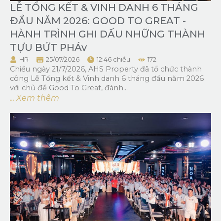
LỄ TỔNG KẾT & VINH DANH 6 THÁNG
ĐẦU NĂM 2026: GOOD TO GREAT -
HÀNH TRÌNH GHI DẤU NHỮNG THÀNH
TỰU BỨT PHÁv
HR
25/07/2026
12:46 chiều
172
Chiều ngày 21/7/2026, AHS Property đã tổ chức thành
công Lễ Tổng kết & Vinh danh 6 tháng đầu năm 2026
với chủ đề Good To Great, đánh...
... Xem thêm