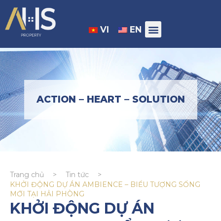
VI
EN
ACTION – HEART – SOLUTION
Trang chủ
>
Tin tức
>
KHỞI ĐỘNG DỰ ÁN AMBIENCE – BIỂU TƯỢNG SỐNG
MỚI TẠI HẢI PHÒNG
KHỞI ĐỘNG DỰ ÁN