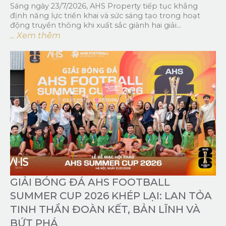
Sáng ngày 23/7/2026, AHS Property tiếp tục khẳng
định năng lực triển khai và sức sáng tạo trong hoạt
động truyền thông khi xuất sắc giành hai giải...
... Xem thêm
GIẢI BÓNG ĐÁ AHS FOOTBALL
SUMMER CUP 2026 KHÉP LẠI: LAN TỎA
TINH THẦN ĐOÀN KẾT, BẢN LĨNH VÀ
BỨT PHÁ