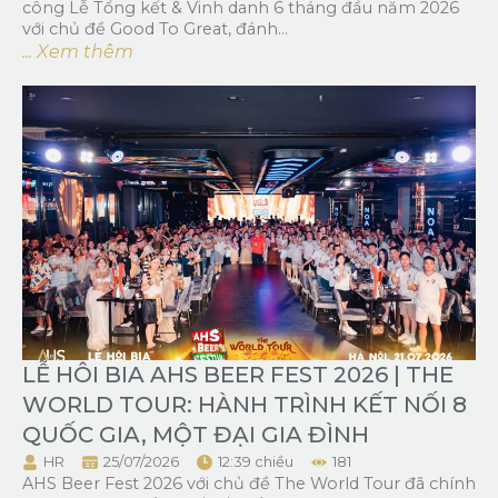
công Lễ Tổng kết & Vinh danh 6 tháng đầu năm 2026
với chủ đề Good To Great, đánh...
... Xem thêm
LỄ HÔI BIA AHS BEER FEST 2026 | THE
WORLD TOUR: HÀNH TRÌNH KẾT NỐI 8
QUỐC GIA, MỘT ĐẠI GIA ĐÌNH
HR
25/07/2026
12:39 chiều
181
AHS Beer Fest 2026 với chủ đề The World Tour đã chính