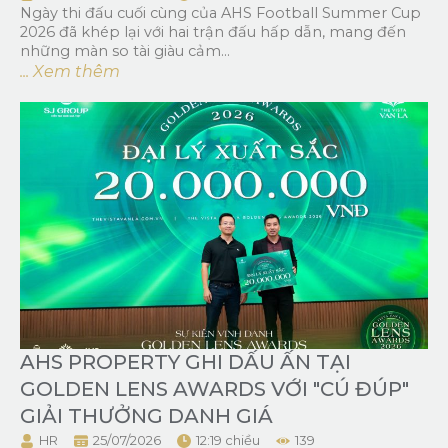
Ngày thi đấu cuối cùng của AHS Football Summer Cup
2026 đã khép lại với hai trận đấu hấp dẫn, mang đến
những màn so tài giàu cảm...
... Xem thêm
AHS PROPERTY GHI DẤU ẤN TẠI
GOLDEN LENS AWARDS VỚI "CÚ ĐÚP"
GIẢI THƯỞNG DANH GIÁ
HR
25/07/2026
12:19 chiều
139