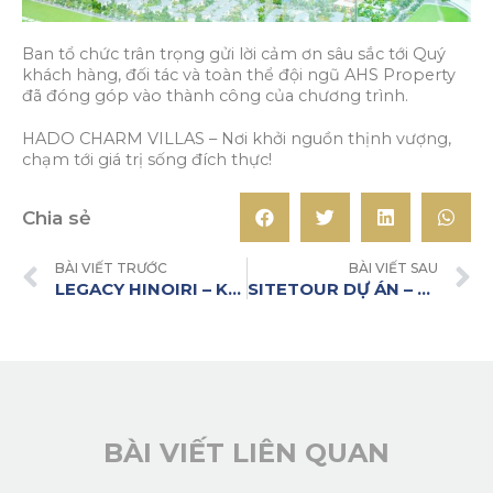
Ban tổ chức trân trọng gửi lời cảm ơn sâu sắc tới Quý
khách hàng, đối tác và toàn thể đội ngũ AHS Property
đã đóng góp vào thành công của chương trình.
HADO CHARM VILLAS – Nơi khởi nguồn thịnh vượng,
chạm tới giá trị sống đích thực!
Chia sẻ
BÀI VIẾT TRƯỚC
BÀI VIẾT SAU
LEGACY HINOIRI – KHỞI NGUỒN NHỊP SỐNG MỚI TẠI LÕI CÔNG NGHỆ TÂY HÀ NỘI
SITETOUR DỰ ÁN – HÀNH TRÌNH KIẾN TẠO GIÁ TRỊ CÙNG AHS PROPERTY
BÀI VIẾT LIÊN QUAN