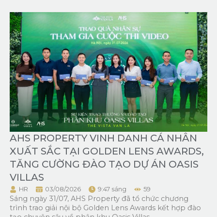
AHS PROPERTY VINH DANH CÁ NHÂN
XUẤT SẮC TẠI GOLDEN LENS AWARDS,
TĂNG CƯỜNG ĐÀO TẠO DỰ ÁN OASIS
VILLAS
HR
03/08/2026
9:47 sáng
59
Sáng ngày 31/07, AHS Property đã tổ chức chương
trình trao giải nội bộ Golden Lens Awards kết hợp đào