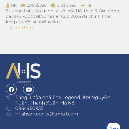
HR
25/07/2026
12:03 chiều
118
Sau hơn hai tuần tranh tài sôi nổi, Hội thao & Giải bóng
đá AHS Football Summer Cup 2026 đã chính thức
khép lại, để lại nhiều dấu...
... Xem thêm
Tầng 3, tòa nhà The Legend, 109 Nguyễn
Tuân, Thanh Xuân, Hà Nội
0964960955
hr.ahsproperty@gmail.com