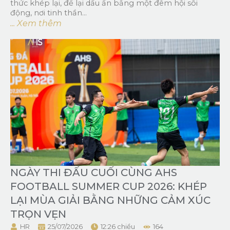
thức khép lại, để lại dấu ấn bằng một đêm hội sôi
động, nơi tinh thần...
... Xem thêm
NGÀY THI ĐẤU CUỐI CÙNG AHS
FOOTBALL SUMMER CUP 2026: KHÉP
LẠI MÙA GIẢI BẰNG NHỮNG CẢM XÚC
TRỌN VẸN
HR
25/07/2026
12:26 chiều
164