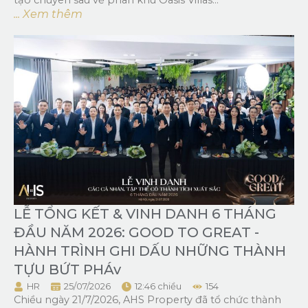
tạo chuyên sâu về phân khu Oasis Villas...
... Xem thêm
LỄ TỔNG KẾT & VINH DANH 6 THÁNG
ĐẦU NĂM 2026: GOOD TO GREAT -
HÀNH TRÌNH GHI DẤU NHỮNG THÀNH
TỰU BỨT PHÁv
HR
25/07/2026
12:46 chiều
154
Chiều ngày 21/7/2026, AHS Property đã tổ chức thành