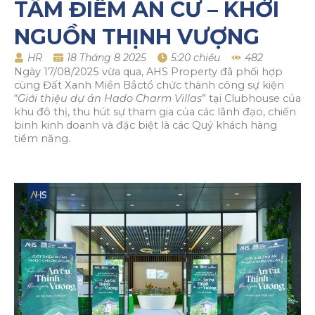
TÂM ĐIỂM AN CƯ – KHỞI
NGUỒN THỊNH VƯỢNG
HR
18 Tháng 8 2025
5:20 chiều
482
Ngày 17/08/2025 vừa qua, AHS Property đã phối hợp
cùng Đất Xanh Miền Bắctổ chức thành công sự kiện
“
Giới thiệu dự án Hado Charm Villas
” tại Clubhouse của
khu đô thị, thu hút sự tham gia của các lãnh đạo, chiến
binh kinh doanh và đặc biệt là các Quý khách hàng
tiềm năng.