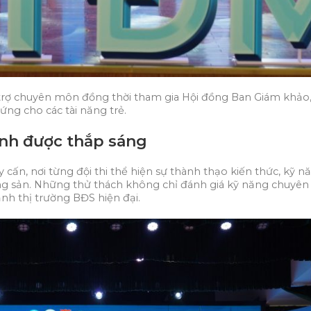
i trợ chuyên môn đồng thời tham gia Hội đồng Ban Giám khảo
ứng cho các tài năng trẻ.
ĩnh được thắp sáng
cấn, nơi từng đội thi thể hiện sự thành thạo kiến thức, kỹ nă
ng sản. Những thử thách không chỉ đánh giá kỹ năng chuyê
ảnh thị trường BĐS hiện đại.