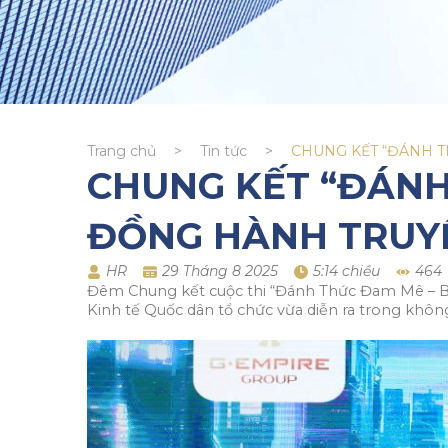
Trang chủ
>
Tin tức
>
CHUNG KẾT “ĐÁNH T
CHUNG KẾT “ĐÁNH
ĐỒNG HÀNH TRUYỀ
HR
29 Tháng 8 2025
5:14 chiều
464
Đêm Chung kết cuộc thi “Đánh Thức Đam Mê – Bản 
Kinh tế Quốc dân tổ chức vừa diễn ra trong khôn