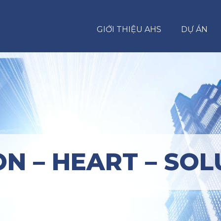
GIỚI THIỆU AHS
DỰ ÁN
ON – HEART – SOL