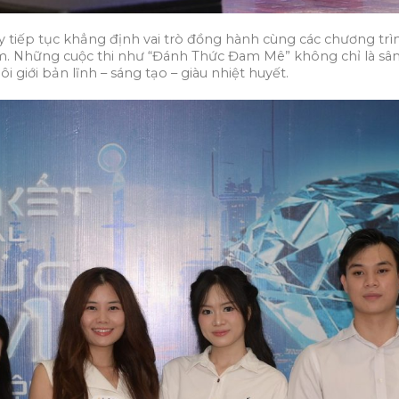
tiếp tục khẳng định vai trò đồng hành cùng các chương trìn
. Những cuộc thi như “Đánh Thức Đam Mê” không chỉ là sân 
giới bản lĩnh – sáng tạo – giàu nhiệt huyết.