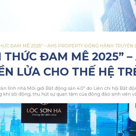
HỨC ĐAM MÊ 2025” – AHS PROPERTY ĐỒNG HÀNH TRUYỀN 
 THỨC ĐAM MÊ 2025” –
N LỬA CHO THẾ HỆ TR
lĩnh nhà Môi giới Bất động sản 4.0” do Liên chi hội Bất độn
g khí sôi động, thu hút sự quan tâm của đông đảo sinh viên 