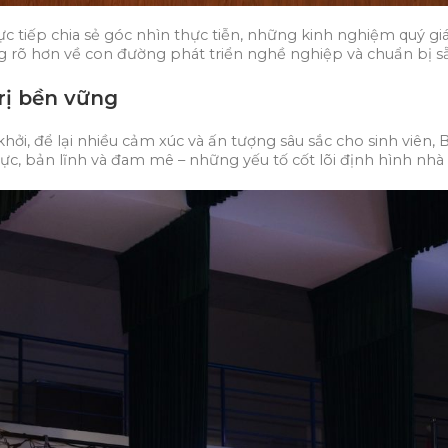
ực tiếp chia sẻ góc nhìn thực tiễn, những kinh nghiệm quý g
g rõ hơn về con đường phát triển nghề nghiệp và chuẩn bị sẵ
rị bền vững
i, để lại nhiều cảm xúc và ấn tượng sâu sắc cho sinh viên,
lực, bản lĩnh và đam mê – những yếu tố cốt lõi định hình nhà 