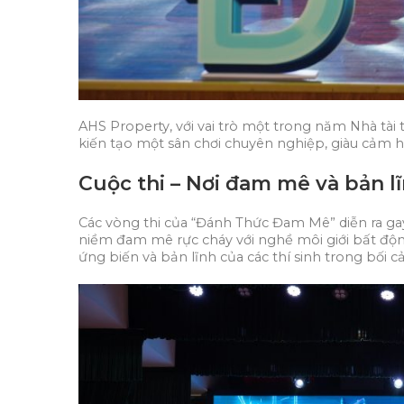
AHS Property, với vai trò một trong năm Nhà tà
kiến tạo một sân chơi chuyên nghiệp, giàu cảm h
Cuộc thi – Nơi đam mê và bản l
Các vòng thi của “Đánh Thức Đam Mê” diễn ra gay 
niềm đam mê rực cháy với nghề môi giới bất độ
ứng biến và bản lĩnh của các thí sinh trong bối c