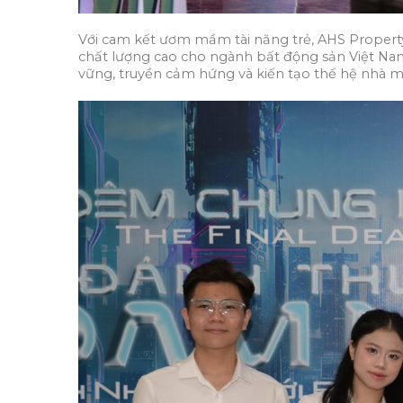
Với cam kết ươm mầm tài năng trẻ, AHS Property 
chất lượng cao cho ngành bất động sản Việt Nam
vững, truyền cảm hứng và kiến tạo thế hệ nhà môi 