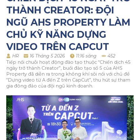
THÀNH CREATOR: ĐỘI
NGŨ AHS PROPERTY LÀM
CHỦ KỸ NĂNG DỰNG
VIDEO TRÊN CAPCUT
HR
16 Tháng 5 2026
11:16 sáng
452
Tiếp nối chuỗi hoạt động đào tạo thuộc “Chiến dịch 45
ngày trở thành Creator”, buổi đào tạo số 5 của AHS
Property đã diễn ra trong không khí sôi nổi với chủ đề
“Dựng video từ A đến Z trên CapCut”, thu hút sự tham
gia đông đảo của đội ngũ kinh doanh.