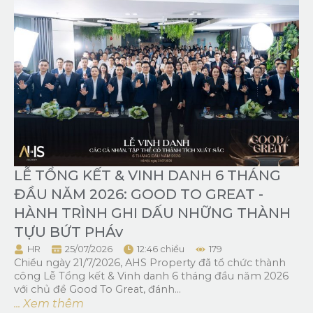
LỄ TỔNG KẾT & VINH DANH 6 THÁNG
ĐẦU NĂM 2026: GOOD TO GREAT -
HÀNH TRÌNH GHI DẤU NHỮNG THÀNH
TỰU BỨT PHÁv
HR
25/07/2026
12:46 chiều
179
Chiều ngày 21/7/2026, AHS Property đã tổ chức thành
công Lễ Tổng kết & Vinh danh 6 tháng đầu năm 2026
với chủ đề Good To Great, đánh...
... Xem thêm