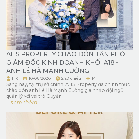
AHS PROPERTY CHÀO ĐÓN TÂN PHÓ
GIÁM ĐỐC KINH DOANH KHỐI A18 -
ANH LÊ HÀ MẠNH CƯỜNG
HR
10/08/2026
2:29 chiều
14
Sáng nay, tại trụ sở chính, AHS Property đã chính thức
chào đón anh Lê Hà Mạnh Cường gia nhập đội ngũ
quản lý với vai trò Quyền...
... Xem thêm