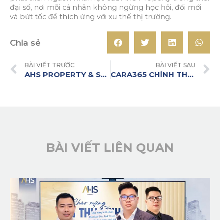
đại số, nơi mỗi cá nhân không ngừng học hỏi, đổi mới
và bứt tốc để thích ứng với xu thế thị trường.
Chia sẻ
BÀI VIẾT TRƯỚC
BÀI VIẾT SAU
AHS PROPERTY & SJ GROUP: CỘNG HƯỞNG SỨC MẠNH – LAN TỎA GIÁ TRỊ VISTA SERENA
CARA365 CHÍNH THỨC RA QUÂN, AHS PROPERTY SẴN SÀNG KHUẤY ĐỘNG THỊ TRƯỜNG CAM RANH
BÀI VIẾT LIÊN QUAN