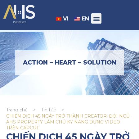
VI
EN
ACTION – HEART – SOLUTION
Trang chủ
>
Tin tức
>
CHIẾN DỊCH 45 NGÀY TRỞ THÀNH CREATOR: ĐỘI NGŨ
AHS PROPERTY LÀM CHỦ KỸ NĂNG DỰNG VIDEO
TRÊN CAPCUT
CHIẾN DỊCH 45 NGÀY TRỞ