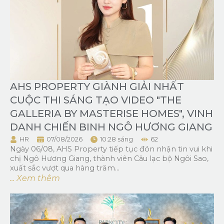
AHS PROPERTY GIÀNH GIẢI NHẤT
CUỘC THI SÁNG TẠO VIDEO "THE
GALLERIA BY MASTERISE HOMES", VINH
DANH CHIẾN BINH NGÔ HƯƠNG GIANG
HR
07/08/2026
10:28 sáng
62
Ngày 06/08, AHS Property tiếp tục đón nhận tin vui khi
chị Ngô Hương Giang, thành viên Câu lạc bộ Ngôi Sao,
xuất sắc vượt qua hàng trăm...
... Xem thêm