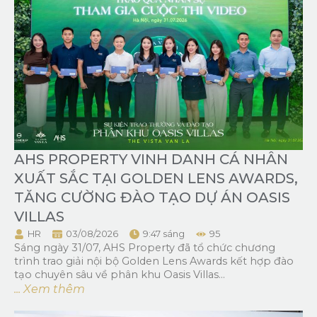
AHS PROPERTY VINH DANH CÁ NHÂN
XUẤT SẮC TẠI GOLDEN LENS AWARDS,
TĂNG CƯỜNG ĐÀO TẠO DỰ ÁN OASIS
VILLAS
HR
03/08/2026
9:47 sáng
95
Sáng ngày 31/07, AHS Property đã tổ chức chương
trình trao giải nội bộ Golden Lens Awards kết hợp đào
tạo chuyên sâu về phân khu Oasis Villas...
... Xem thêm