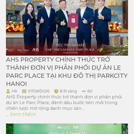
AHS PROPERTY CHÍNH THỨC TRỞ
THÀNH ĐƠN VỊ PHÂN PHỐI DỰ ÁN LE
PARC PLACE TẠI KHU ĐÔ THỊ PARKCITY
HANOI
HR
07/08/2026
8:51 sáng
60
AHS Property chính thức trở thành đơn vị phân phối
dự án Le Parc Place, đánh dấu bước tiến mới trong
chiến lược mở rộng danh mục sản...
... Xem thêm