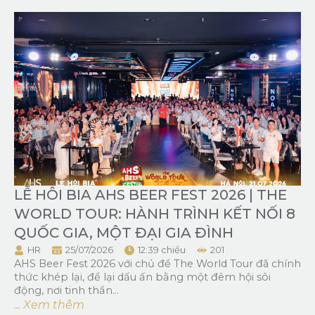
LỄ HÔI BIA AHS BEER FEST 2026 | THE
WORLD TOUR: HÀNH TRÌNH KẾT NỐI 8
QUỐC GIA, MỘT ĐẠI GIA ĐÌNH
HR
25/07/2026
12:39 chiều
201
AHS Beer Fest 2026 với chủ đề The World Tour đã chính
thức khép lại, để lại dấu ấn bằng một đêm hội sôi
động, nơi tinh thần...
... Xem thêm