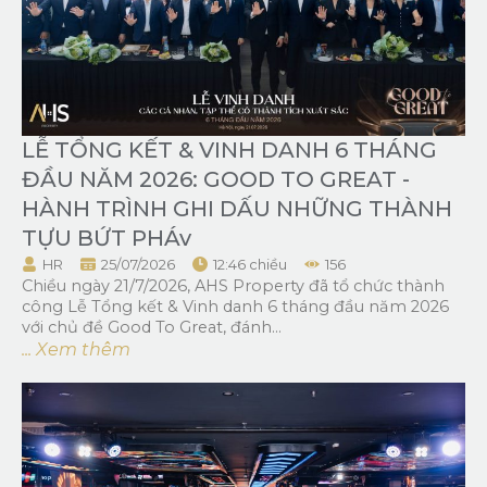
LỄ TỔNG KẾT & VINH DANH 6 THÁNG
ĐẦU NĂM 2026: GOOD TO GREAT -
HÀNH TRÌNH GHI DẤU NHỮNG THÀNH
TỰU BỨT PHÁv
HR
25/07/2026
12:46 chiều
156
Chiều ngày 21/7/2026, AHS Property đã tổ chức thành
công Lễ Tổng kết & Vinh danh 6 tháng đầu năm 2026
với chủ đề Good To Great, đánh...
... Xem thêm