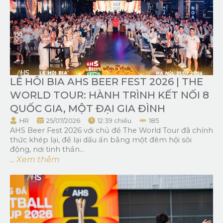
LỄ HÔI BIA AHS BEER FEST 2026 | THE
WORLD TOUR: HÀNH TRÌNH KẾT NỐI 8
QUỐC GIA, MỘT ĐẠI GIA ĐÌNH
HR
25/07/2026
12:39 chiều
185
AHS Beer Fest 2026 với chủ đề The World Tour đã chính
thức khép lại, để lại dấu ấn bằng một đêm hội sôi
động, nơi tinh thần...
... Xem thêm