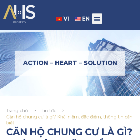
VI
EN
ACTION – HEART – SOLUTION
Trang chủ
>
Tin tức
>
Căn hộ chung cư là gì? Khái niệm, đặc điểm, thông tin cần
biết
CĂN HỘ CHUNG CƯ LÀ GÌ?