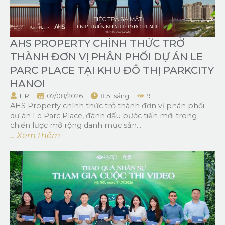
AHS PROPERTY CHÍNH THỨC TRỞ
THÀNH ĐƠN VỊ PHÂN PHỐI DỰ ÁN LE
PARC PLACE TẠI KHU ĐÔ THỊ PARKCITY
HANOI
HR
07/08/2026
8:51 sáng
9
AHS Property chính thức trở thành đơn vị phân phối
dự án Le Parc Place, đánh dấu bước tiến mới trong
chiến lược mở rộng danh mục sản...
... Xem thêm