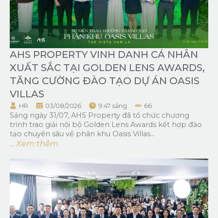
AHS PROPERTY VINH DANH CÁ NHÂN
XUẤT SẮC TẠI GOLDEN LENS AWARDS,
TĂNG CƯỜNG ĐÀO TẠO DỰ ÁN OASIS
VILLAS
HR
03/08/2026
9:47 sáng
66
Sáng ngày 31/07, AHS Property đã tổ chức chương
trình trao giải nội bộ Golden Lens Awards kết hợp đào
tạo chuyên sâu về phân khu Oasis Villas...
... Xem thêm