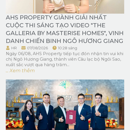
AHS PROPERTY GIÀNH GIẢI NHẤT
CUỘC THI SÁNG TẠO VIDEO "THE
GALLERIA BY MASTERISE HOMES", VINH
DANH CHIẾN BINH NGÔ HƯƠNG GIANG
HR
07/08/2026
10:28 sáng
Ngày 06/08, AHS Property tiếp tục đón nhận tin vui khi
chị Ngô Hương Giang, thành viên Câu lạc bộ Ngôi Sao,
xuất sắc vượt qua hàng trăm...
... Xem thêm