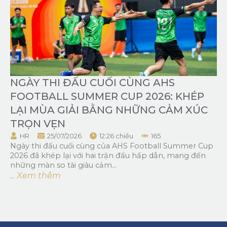
NGÀY THI ĐẤU CUỐI CÙNG AHS
FOOTBALL SUMMER CUP 2026: KHÉP
LẠI MÙA GIẢI BẰNG NHỮNG CẢM XÚC
TRỌN VẸN
HR
25/07/2026
12:26 chiều
165
Ngày thi đấu cuối cùng của AHS Football Summer Cup
2026 đã khép lại với hai trận đấu hấp dẫn, mang đến
những màn so tài giàu cảm...
... Xem thêm