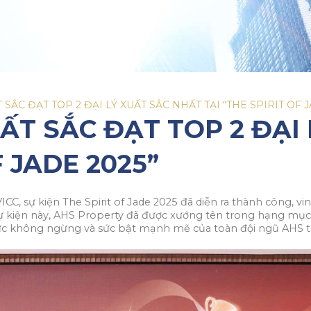
ẮC ĐẠT TOP 2 ĐẠI LÝ XUẤT SẮC NHẤT TẠI “THE SPIRIT OF J
T SẮC ĐẠT TOP 2 ĐẠI
F JADE 2025”
ICC, sự kiện The Spirit of Jade 2025 đã diễn ra thành công, v
ại sự kiện này, AHS Property đã được xướng tên trong hạng mụ
lực không ngừng và sức bật mạnh mẽ của toàn đội ngũ AHS tr