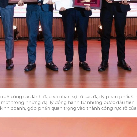
 JS cùng các lãnh đạo và nhân sự từ các đại lý phân phối. Gi
à một trong những đại lý đồng hành từ những bước đầu tiên.
 kinh doanh, góp phần quan trọng vào thành công rực rỡ của 