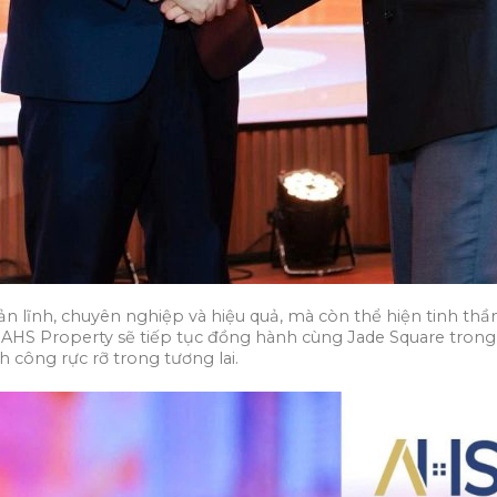
n lĩnh, chuyên nghiệp và hiệu quả, mà còn thể hiện tinh thầ
, AHS Property sẽ tiếp tục đồng hành cùng Jade Square trong
h công rực rỡ trong tương lai.