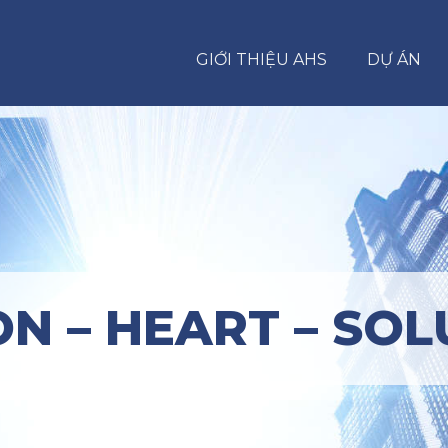
GIỚI THIỆU AHS
DỰ ÁN
ON – HEART – SOL