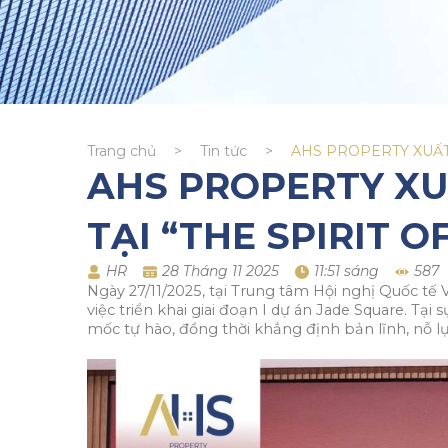
Trang chủ
>
Tin tức
>
AHS PROPERTY XUẤT S
AHS PROPERTY XUẤ
TẠI “THE SPIRIT O
HR
28 Tháng 11 2025
11:51 sáng
587
Ngày 27/11/2025, tại Trung tâm Hội nghị Quốc tế V
việc triển khai giai đoạn I dự án Jade Square. T
mốc tự hào, đồng thời khẳng định bản lĩnh, nỗ 