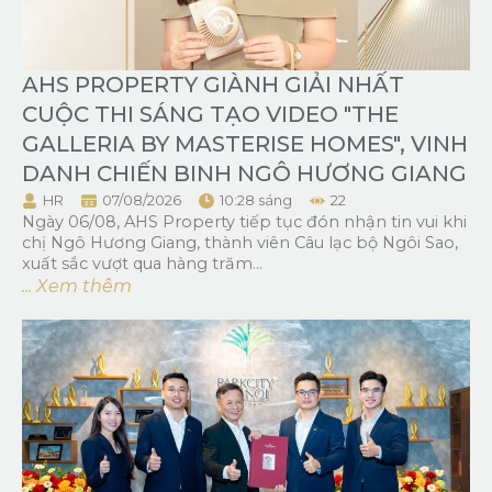
AHS PROPERTY GIÀNH GIẢI NHẤT
CUỘC THI SÁNG TẠO VIDEO "THE
GALLERIA BY MASTERISE HOMES", VINH
DANH CHIẾN BINH NGÔ HƯƠNG GIANG
HR
07/08/2026
10:28 sáng
22
Ngày 06/08, AHS Property tiếp tục đón nhận tin vui khi
chị Ngô Hương Giang, thành viên Câu lạc bộ Ngôi Sao,
xuất sắc vượt qua hàng trăm...
... Xem thêm