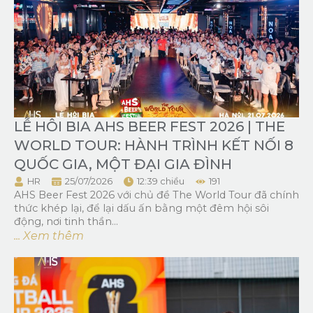
LỄ HÔI BIA AHS BEER FEST 2026 | THE
WORLD TOUR: HÀNH TRÌNH KẾT NỐI 8
QUỐC GIA, MỘT ĐẠI GIA ĐÌNH
HR
25/07/2026
12:39 chiều
191
AHS Beer Fest 2026 với chủ đề The World Tour đã chính
thức khép lại, để lại dấu ấn bằng một đêm hội sôi
động, nơi tinh thần...
... Xem thêm