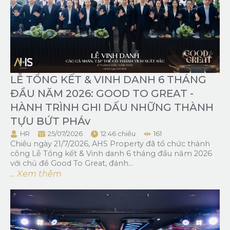
LỄ TỔNG KẾT & VINH DANH 6 THÁNG
ĐẦU NĂM 2026: GOOD TO GREAT -
HÀNH TRÌNH GHI DẤU NHỮNG THÀNH
TỰU BỨT PHÁv
HR
25/07/2026
12:46 chiều
161
Chiều ngày 21/7/2026, AHS Property đã tổ chức thành
công Lễ Tổng kết & Vinh danh 6 tháng đầu năm 2026
với chủ đề Good To Great, đánh...
... Xem thêm