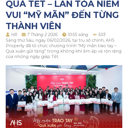
QUÀ TẾT – LAN TỎA NIỀM
VUI “MỸ MÃN” ĐẾN TỪNG
THÀNH VIÊN
HR
7 Tháng 2 2026
10:55 sáng
503
Sáng thứ Sáu, ngày 06/02/2026, tại trụ sở chính, AHS
Property đã tổ chức chương trình “Mỹ mãn trao tay –
Quà xuân gửi tặng” trong không khí ấm áp và rộn ràng
của những ngày giáp Tết.