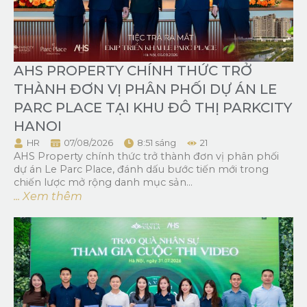
AHS PROPERTY CHÍNH THỨC TRỞ
THÀNH ĐƠN VỊ PHÂN PHỐI DỰ ÁN LE
PARC PLACE TẠI KHU ĐÔ THỊ PARKCITY
HANOI
HR
07/08/2026
8:51 sáng
21
AHS Property chính thức trở thành đơn vị phân phối
dự án Le Parc Place, đánh dấu bước tiến mới trong
chiến lược mở rộng danh mục sản...
... Xem thêm