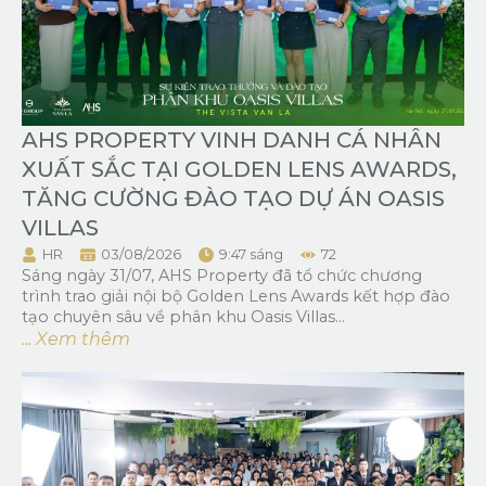
AHS PROPERTY VINH DANH CÁ NHÂN
XUẤT SẮC TẠI GOLDEN LENS AWARDS,
TĂNG CƯỜNG ĐÀO TẠO DỰ ÁN OASIS
VILLAS
HR
03/08/2026
9:47 sáng
72
Sáng ngày 31/07, AHS Property đã tổ chức chương
trình trao giải nội bộ Golden Lens Awards kết hợp đào
tạo chuyên sâu về phân khu Oasis Villas...
... Xem thêm