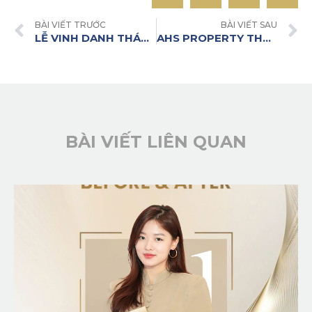
BÀI VIẾT TRƯỚC
BÀI VIẾT SAU
LỄ VINH DANH THÁNG 01/2026 – KHAI HỎA: RỰC SÁNG BẢN LĨNH TIÊN PHONG
AHS PROPERTY THÔNG BÁO LỊCH NGHỈ LỄ TẾT BÍNH NGỌ 2026
BÀI VIẾT LIÊN QUAN