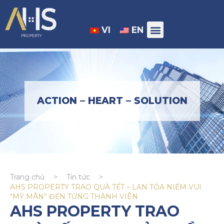
VI
EN
ACTION – HEART – SOLUTION
Trang chủ
>
Tin tức
>
AHS PROPERTY TRAO QUÀ TẾT – LAN TỎA NIỀM VUI
“MỸ MÃN” ĐẾN TỪNG THÀNH VIÊN
AHS PROPERTY TRAO