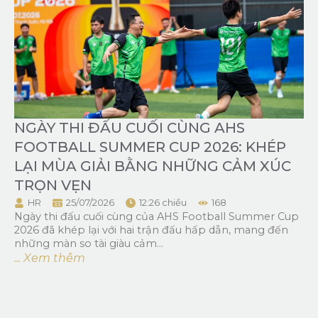
NGÀY THI ĐẤU CUỐI CÙNG AHS
FOOTBALL SUMMER CUP 2026: KHÉP
LẠI MÙA GIẢI BẰNG NHỮNG CẢM XÚC
TRỌN VẸN
HR
25/07/2026
12:26 chiều
168
Ngày thi đấu cuối cùng của AHS Football Summer Cup
2026 đã khép lại với hai trận đấu hấp dẫn, mang đến
những màn so tài giàu cảm...
... Xem thêm