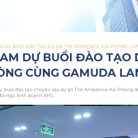
M DỰ BUỔI ĐÀO TẠO DỰ ÁN THE AMBIENCE HẢI PHÒNG C
AM DỰ BUỔI ĐÀO TẠO 
HÒNG CÙNG GAMUDA LA
ty, buổi đào tạo chuyên sâu dự án The Ambience Hải Phòng d
đội ngũ kinh doanh AHS.