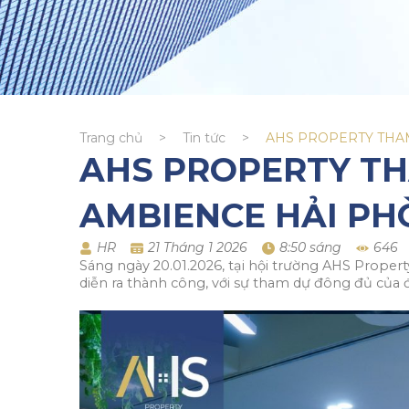
Trang chủ
>
Tin tức
>
AHS PROPERTY THA
AHS PROPERTY TH
AMBIENCE HẢI P
HR
21 Tháng 1 2026
8:50 sáng
646
Sáng ngày 20.01.2026, tại hội trường AHS Proper
diễn ra thành công, với sự tham dự đông đủ của 