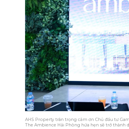
AHS Property trân trọng cảm ơn Chủ đầu tư Gamud
The Ambience Hải Phòng hứa hẹn sẽ trở thành dấ