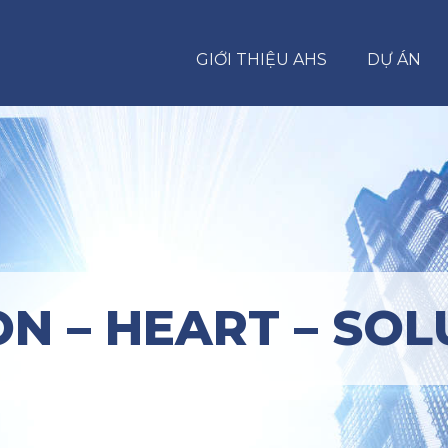
GIỚI THIỆU AHS
DỰ ÁN
ON – HEART – SOL