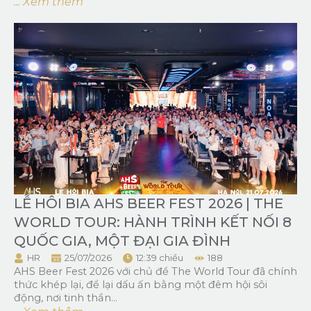
... Xem thêm
LỄ HÔI BIA AHS BEER FEST 2026 | THE
WORLD TOUR: HÀNH TRÌNH KẾT NỐI 8
QUỐC GIA, MỘT ĐẠI GIA ĐÌNH
HR
25/07/2026
12:39 chiều
188
AHS Beer Fest 2026 với chủ đề The World Tour đã chính
thức khép lại, để lại dấu ấn bằng một đêm hội sôi
động, nơi tinh thần...