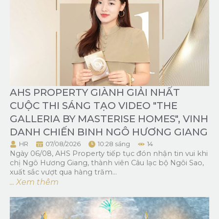
AHS PROPERTY GIÀNH GIẢI NHẤT
CUỘC THI SÁNG TẠO VIDEO "THE
GALLERIA BY MASTERISE HOMES", VINH
DANH CHIẾN BINH NGÔ HƯƠNG GIANG
HR
07/08/2026
10:28 sáng
14
Ngày 06/08, AHS Property tiếp tục đón nhận tin vui khi
chị Ngô Hương Giang, thành viên Câu lạc bộ Ngôi Sao,
xuất sắc vượt qua hàng trăm...
... Xem thêm