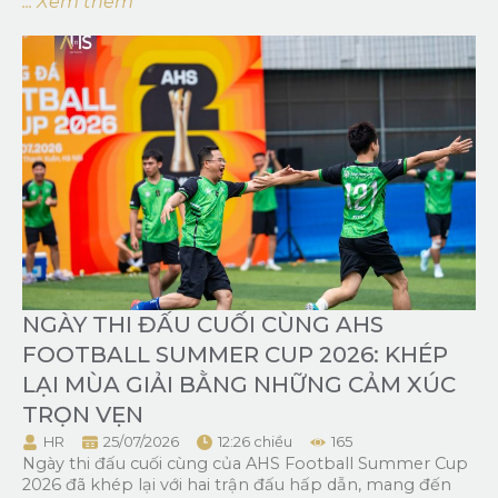
... Xem thêm
NGÀY THI ĐẤU CUỐI CÙNG AHS
FOOTBALL SUMMER CUP 2026: KHÉP
LẠI MÙA GIẢI BẰNG NHỮNG CẢM XÚC
TRỌN VẸN
HR
25/07/2026
12:26 chiều
165
Ngày thi đấu cuối cùng của AHS Football Summer Cup
2026 đã khép lại với hai trận đấu hấp dẫn, mang đến