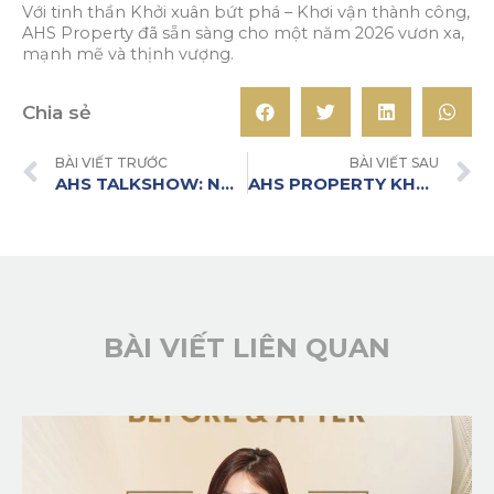
Với tinh thần Khởi xuân bứt phá – Khơi vận thành công,
AHS Property đã sẵn sàng cho một năm 2026 vươn xa,
mạnh mẽ và thịnh vượng.
Chia sẻ
BÀI VIẾT TRƯỚC
BÀI VIẾT SAU
AHS TALKSHOW: NHÌN LẠI THỊ TRƯỜNG – ĐÓN ĐẦU XU HƯỚNG BĐS 2026
AHS PROPERTY KHAI XUÂN 2026 VỚI SITETOUR THỰC ĐỊA TẠI DỰ ÁN IMPERIA SKY PARK
BÀI VIẾT LIÊN QUAN