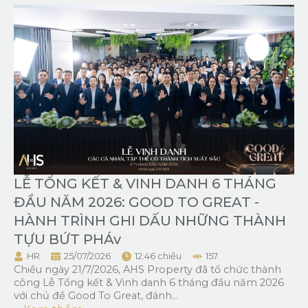
LỄ TỔNG KẾT & VINH DANH 6 THÁNG
ĐẦU NĂM 2026: GOOD TO GREAT -
HÀNH TRÌNH GHI DẤU NHỮNG THÀNH
TỰU BỨT PHÁv
HR
25/07/2026
12:46 chiều
157
Chiều ngày 21/7/2026, AHS Property đã tổ chức thành
công Lễ Tổng kết & Vinh danh 6 tháng đầu năm 2026
với chủ đề Good To Great, đánh...