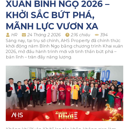
XUÂN BÍNH NGỌ 2026 –
KHỞI SẮC BỨT PHÁ,
MÃNH LỰC VƯƠN XA
HR
24 Tháng 2 2026
2:16 chiều
394
Sáng nay, tại trụ sở chính, AHS Property đã chính thức
khởi động năm Bính Ngọ bằng chương trình Khai xuân
2026, mở đầu hành trình mới với tinh thần bứt phá –
bản lĩnh – tràn đầy năng lượng.