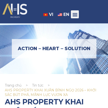
VI
EN
ACTION – HEART – SOLUTION
Trang chủ
>
Tin tức
>
AHS PROPERTY KHAI XUÂN BÍNH NGỌ 2026 – KHỞI
SẮC BỨT PHÁ, MÃNH LỰC VƯƠN XA
AHS PROPERTY KHAI