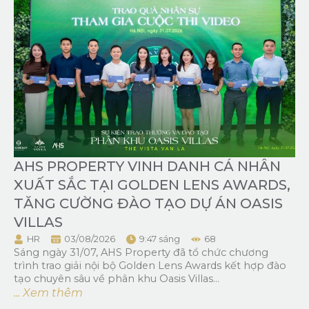
AHS PROPERTY VINH DANH CÁ NHÂN
XUẤT SẮC TẠI GOLDEN LENS AWARDS,
TĂNG CƯỜNG ĐÀO TẠO DỰ ÁN OASIS
VILLAS
HR
03/08/2026
9:47 sáng
68
Sáng ngày 31/07, AHS Property đã tổ chức chương
trình trao giải nội bộ Golden Lens Awards kết hợp đào
tạo chuyên sâu về phân khu Oasis Villas...
... Xem thêm