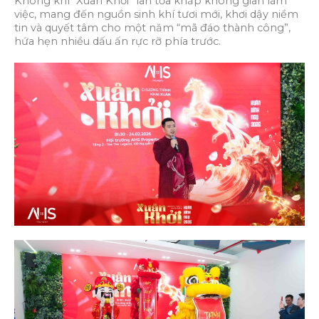
Không khí “Xuân Khởi” lan tỏa khắp không gian làm
việc, mang đến nguồn sinh khí tươi mới, khơi dậy niềm
tin và quyết tâm cho một năm “mã đáo thành công”,
hứa hẹn nhiều dấu ấn rực rỡ phía trước.