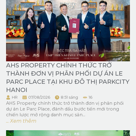
AHS PROPERTY CHÍNH THỨC TRỞ
THÀNH ĐƠN VỊ PHÂN PHỐI DỰ ÁN LE
PARC PLACE TẠI KHU ĐÔ THỊ PARKCITY
HANOI
HR
07/08/2026
8:51 sáng
16
AHS Property chính thức trở thành đơn vị phân phối
dự án Le Parc Place, đánh dấu bước tiến mới trong
chiến lược mở rộng danh mục sản...
... Xem thêm