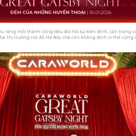
iểu rằng mỗi thành công đều đòi hỏi sự kiên định, cẩn trọng 
ại thị trường nội đô Hà Nội, mà còn khẳng định vị thế vững