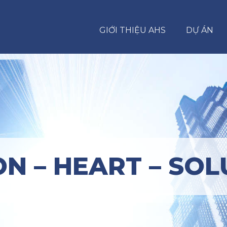
GIỚI THIỆU AHS
DỰ ÁN
ON – HEART – SOL