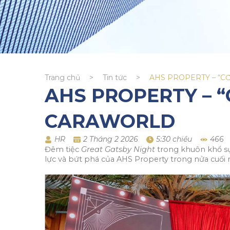
Trang chủ
>
Tin tức
>
AHS PROPERTY – “C
AHS PROPERTY – “
CARAWORLD
HR
2 Tháng 2 2026
5:30 chiều
466
Đêm tiệc
Great Gatsby Night
trong khuôn khổ sự 
lực và bứt phá của AHS Property trong nửa cuối