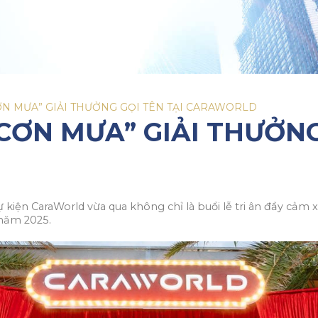
ƠN MƯA” GIẢI THƯỞNG GỌI TÊN TẠI CARAWORLD
CƠN MƯA” GIẢI THƯỞNG
kiện CaraWorld vừa qua không chỉ là buổi lễ tri ân đầy cảm 
 năm 2025.