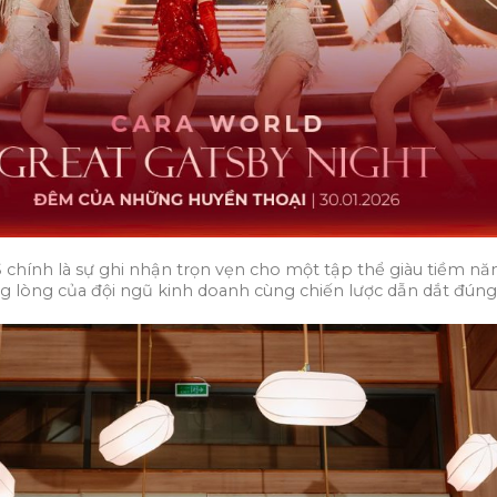
HS chính là sự ghi nhận trọn vẹn cho một tập thể giàu tiềm 
g lòng của đội ngũ kinh doanh cùng chiến lược dẫn dắt đún