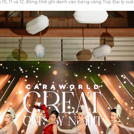
g 10, 11 và 12; đồng thời ghi danh vào bảng vàng Top Đại lý xu