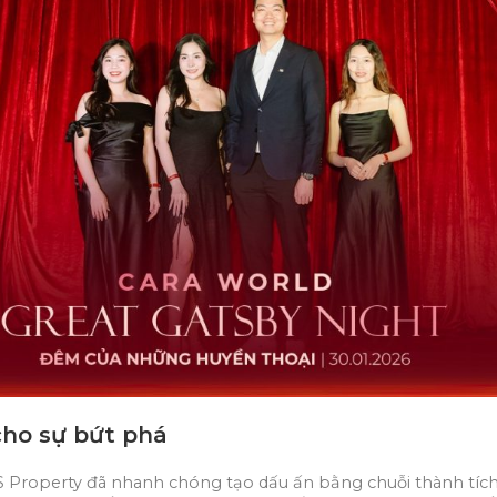
cho sự bứt phá
Property đã nhanh chóng tạo dấu ấn bằng chuỗi thành tích ấ