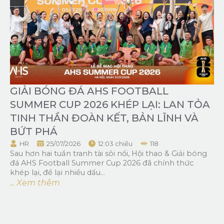
GIẢI BÓNG ĐÁ AHS FOOTBALL
SUMMER CUP 2026 KHÉP LẠI: LAN TỎA
TINH THẦN ĐOÀN KẾT, BẢN LĨNH VÀ
BỨT PHÁ
HR
25/07/2026
12:03 chiều
118
Sau hơn hai tuần tranh tài sôi nổi, Hội thao & Giải bóng
đá AHS Football Summer Cup 2026 đã chính thức
khép lại, để lại nhiều dấu...
... Xem thêm