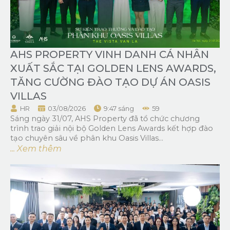
AHS PROPERTY VINH DANH CÁ NHÂN
XUẤT SẮC TẠI GOLDEN LENS AWARDS,
TĂNG CƯỜNG ĐÀO TẠO DỰ ÁN OASIS
VILLAS
HR
03/08/2026
9:47 sáng
59
Sáng ngày 31/07, AHS Property đã tổ chức chương
trình trao giải nội bộ Golden Lens Awards kết hợp đào
tạo chuyên sâu về phân khu Oasis Villas...
... Xem thêm