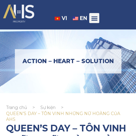
VI
EN
ACTION – HEART – SOLUTION
Trang chủ
>
Sự kiện
>
QUEEN’S DAY – TÔN VINH NHỮNG NỮ HOÀNG CỦA
AHS
QUEEN’S DAY – TÔN VINH