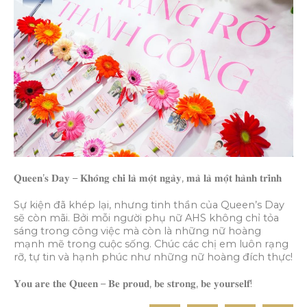
𝐐𝐮𝐞𝐞𝐧’𝐬 𝐃𝐚𝐲 – 𝐊𝐡𝐨̂𝐧𝐠 𝐜𝐡𝐢̉ 𝐥𝐚̀ 𝐦𝐨̣̂𝐭 𝐧𝐠𝐚̀𝐲, 𝐦𝐚̀ 𝐥𝐚̀ 𝐦𝐨̣̂𝐭 𝐡𝐚̀𝐧𝐡 𝐭𝐫𝐢̀𝐧𝐡
Sự kiện đã khép lại, nhưng tinh thần của Queen’s Day
sẽ còn mãi. Bởi mỗi người phụ nữ AHS không chỉ tỏa
sáng trong công việc mà còn là những nữ hoàng
mạnh mẽ trong cuộc sống. Chúc các chị em luôn rạng
rỡ, tự tin và hạnh phúc như những nữ hoàng đích thực!
𝐘𝐨𝐮 𝐚𝐫𝐞 𝐭𝐡𝐞 𝐐𝐮𝐞𝐞𝐧 – 𝐁𝐞 𝐩𝐫𝐨𝐮𝐝, 𝐛𝐞 𝐬𝐭𝐫𝐨𝐧𝐠, 𝐛𝐞 𝐲𝐨𝐮𝐫𝐬𝐞𝐥𝐟!