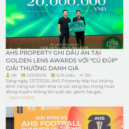
AHS PROPERTY GHI DẤU ẤN TẠI
GOLDEN LENS AWARDS VỚI "CÚ ĐÚP"
GIẢI THƯỞNG DANH GIÁ
HR
25/07/2026
12:19 chiều
139
Sáng ngày 23/7/2026, AHS Property tiếp tục khẳng
định năng lực triển khai và sức sáng tạo trong hoạt
động truyền thông khi xuất sắc giành hai giải...
... Xem thêm