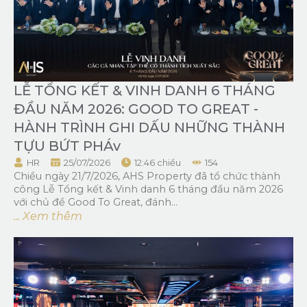
LỄ TỔNG KẾT & VINH DANH 6 THÁNG
ĐẦU NĂM 2026: GOOD TO GREAT -
HÀNH TRÌNH GHI DẤU NHỮNG THÀNH
TỰU BỨT PHÁv
HR
25/07/2026
12:46 chiều
154
Chiều ngày 21/7/2026, AHS Property đã tổ chức thành
công Lễ Tổng kết & Vinh danh 6 tháng đầu năm 2026
với chủ đề Good To Great, đánh...
... Xem thêm