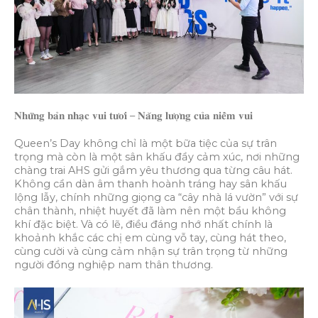
𝐍𝐡𝐮̛̃𝐧𝐠 𝐛𝐚̉𝐧 𝐧𝐡𝐚̣𝐜 𝐯𝐮𝐢 𝐭𝐮̛𝐨̛𝐢 – 𝐍𝐚̆𝐧𝐠 𝐥𝐮̛𝐨̛̣𝐧𝐠 𝐜𝐮̉𝐚 𝐧𝐢𝐞̂̀𝐦 𝐯𝐮𝐢
Queen’s Day không chỉ là một bữa tiệc của sự trân
trọng mà còn là một sân khấu đầy cảm xúc, nơi những
chàng trai AHS gửi gắm yêu thương qua từng câu hát.
Không cần dàn âm thanh hoành tráng hay sân khấu
lộng lẫy, chính những giọng ca “cây nhà lá vườn” với sự
chân thành, nhiệt huyết đã làm nên một bầu không
khí đặc biệt. Và có lẽ, điều đáng nhớ nhất chính là
khoảnh khắc các chị em cùng vỗ tay, cùng hát theo,
cùng cười và cùng cảm nhận sự trân trọng từ những
người đồng nghiệp nam thân thương.