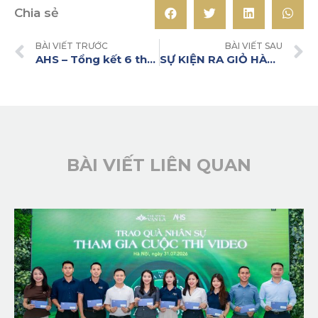
Chia sẻ
BÀI VIẾT TRƯỚC
BÀI VIẾT SAU
AHS – Tổng kết 6 tháng đầu năm 2022
SỰ KIỆN RA GIỎ HÀNG MỚI TẠI ANLAC GREEN SYMPHONY ĐÃ DIỄN RA THÀNH CÔNG TỐT ĐẸP
BÀI VIẾT LIÊN QUAN