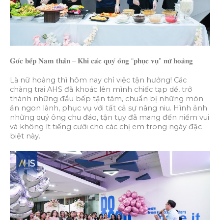
𝐆𝐨́𝐜 𝐛𝐞̂́𝐩 𝐍𝐚𝐦 𝐭𝐡𝐚̂̀𝐧 – 𝐊𝐡𝐢 𝐜𝐚́𝐜 𝐪𝐮𝐲́ 𝐨̂𝐧𝐠 “𝐩𝐡𝐮̣𝐜 𝐯𝐮̣” 𝐧𝐮̛̃ 𝐡𝐨𝐚̀𝐧𝐠
Là nữ hoàng thì hôm nay chỉ việc tận hưởng! Các
chàng trai AHS đã khoác lên mình chiếc tạp dề, trở
thành những đầu bếp tận tâm, chuẩn bị những món
ăn ngon lành, phục vụ với tất cả sự nâng niu. Hình ảnh
những quý ông chu đáo, tận tụy đã mang đến niềm vui
và không ít tiếng cười cho các chị em trong ngày đặc
biệt này.