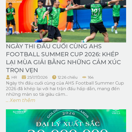
NGÀY THI ĐẤU CUỐI CÙNG AHS
FOOTBALL SUMMER CUP 2026: KHÉP
LẠI MÙA GIẢI BẰNG NHỮNG CẢM XÚC
TRỌN VẸN
HR
25/07/2026
12:26 chiều
164
Ngày thi đấu cuối cùng của AHS Football Summer Cup
2026 đã khép lại với hai trận đấu hấp dẫn, mang đến
những màn so tài giàu cảm...
... Xem thêm