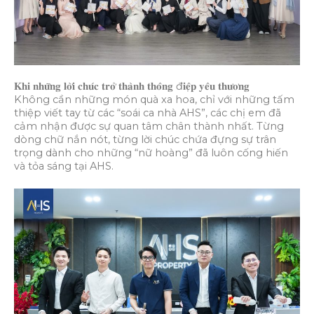
𝐊𝐡𝐢 𝐧𝐡𝐮̛̃𝐧𝐠 𝐥𝐨̛̀𝐢 𝐜𝐡𝐮́𝐜 𝐭𝐫𝐨̛̉ 𝐭𝐡𝐚̀𝐧𝐡 𝐭𝐡𝐨̂𝐧𝐠 đ𝐢𝐞̣̂𝐩 𝐲𝐞̂𝐮 𝐭𝐡𝐮̛𝐨̛𝐧𝐠
Không cần những món quà xa hoa, chỉ với những tấm
thiệp viết tay từ các “soái ca nhà AHS”, các chị em đã
cảm nhận được sự quan tâm chân thành nhất. Từng
dòng chữ nắn nót, từng lời chúc chứa đựng sự trân
trọng dành cho những “nữ hoàng” đã luôn cống hiến
và tỏa sáng tại AHS.