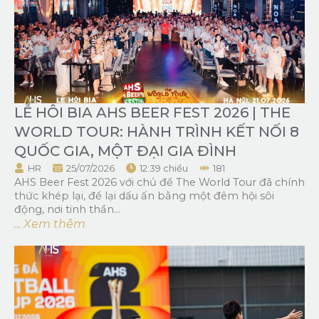
LỄ HÔI BIA AHS BEER FEST 2026 | THE
WORLD TOUR: HÀNH TRÌNH KẾT NỐI 8
QUỐC GIA, MỘT ĐẠI GIA ĐÌNH
HR
25/07/2026
12:39 chiều
181
AHS Beer Fest 2026 với chủ đề The World Tour đã chính
thức khép lại, để lại dấu ấn bằng một đêm hội sôi
động, nơi tinh thần...
... Xem thêm