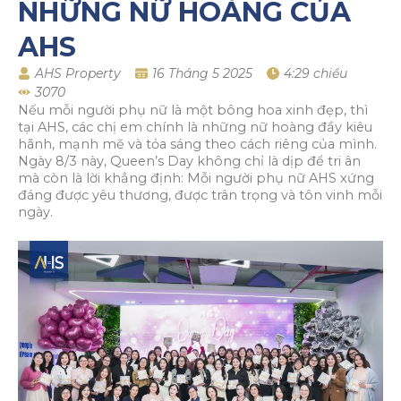
NHỮNG NỮ HOÀNG CỦA
AHS
AHS Property
16 Tháng 5 2025
4:29 chiều
3070
Nếu mỗi người phụ nữ là một bông hoa xinh đẹp, thì
tại AHS, các chị em chính là những nữ hoàng đầy kiêu
hãnh, mạnh mẽ và tỏa sáng theo cách riêng của mình.
Ngày 8/3 này, Queen’s Day không chỉ là dịp để tri ân
mà còn là lời khẳng định: Mỗi người phụ nữ AHS xứng
đáng được yêu thương, được trân trọng và tôn vinh mỗi
ngày.